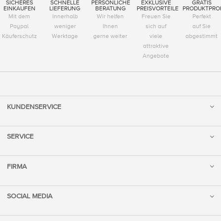
SICHERES
SCHNELLE
PERSÖNLICHE
EXKLUSIVE
GRATIS
EINKAUFEN
LIEFERUNG
BERATUNG
PREISVORTEILE
PRODUKTPRO
Mit dem
Innerhalb
Wir helfen
Freuen Sie
Perfekt
Paypal
weniger
Ihnen
sich auf
auf Sie
Käuferschutz
Werktage
gerne weiter
viele
abgestimmt
attraktive
Angebote
KUNDENSERVICE
SERVICE
FIRMA
SOCIAL MEDIA