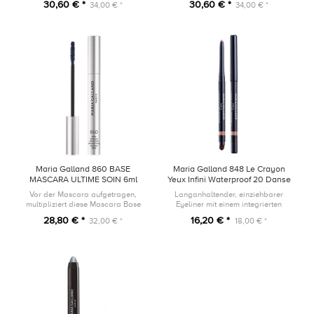
30,60 € *
30,60 € *
34,00 € *
34,00 € *
Augen zu öffnen.
Maria Galland 860 BASE
Maria Galland 848 Le Crayon
MASCARA ULTIME SOIN 6ml
Yeux Infini Waterproof 20 Danse
Irisée
Vor der Mascara aufgetragen,
Langanhaltender, einziehbarer
multipliziert diese Mascara Base
Eyeliner mit einem integrierten
ihren Ef fekt und pflegt die
Schwämmchen-Applikator und
28,80 € *
16,20 € *
32,00 € *
18,00 € *
Wimpern, dank der mit Peptiden,
einem Anspitzer.
pflanzlichen Ölen, Vitamin E und
P...