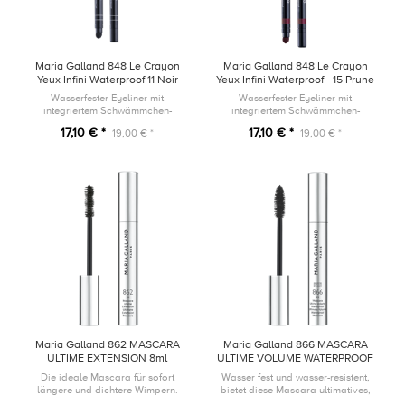
Maria Galland 848 Le Crayon
Maria Galland 848 Le Crayon
Yeux Infini Waterproof 11 Noir
Yeux Infini Waterproof - 15 Prune
Charmante
Wasserfester Eyeliner mit
Wasserfester Eyeliner mit
integriertem Schwämmchen-
integriertem Schwämmchen-
Applikator und Anspitzer
Applikator und Anspitzer
17,10 € *
17,10 € *
19,00 € *
19,00 € *
Maria Galland 862 MASCARA
Maria Galland 866 MASCARA
ULTIME EXTENSION 8ml
ULTIME VOLUME WATERPROOF
8ml
Die ideale Mascara für sofort
Wasser fest und wasser-resistent,
längere und dichtere Wimpern.
bietet diese Mascara ultimatives,
lang-anhaltendes Volumen, um die