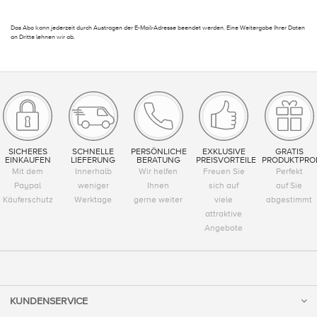
Das Abo kann jederzeit durch Austragen der E-Mail-Adresse beendet werden. Eine Weitergabe Ihrer Daten
an Dritte lehnen wir ab.
SICHERES
SCHNELLE
PERSÖNLICHE
EXKLUSIVE
GRATIS
EINKAUFEN
LIEFERUNG
BERATUNG
PREISVORTEILE
PRODUKTPRO
Mit dem
Innerhalb
Wir helfen
Freuen Sie
Perfekt
Paypal
weniger
Ihnen
sich auf
auf Sie
Käuferschutz
Werktage
gerne weiter
viele
abgestimmt
attraktive
Angebote
KUNDENSERVICE