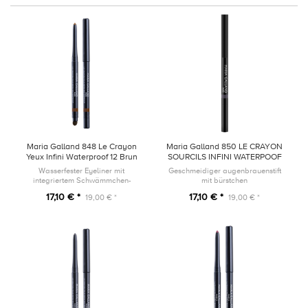
Maria Galland 848 Le Crayon
Maria Galland 850 LE CRAYON
Yeux Infini Waterproof 12 Brun
SOURCILS INFINI WATERPOOF
Ambré
12 Chatain
Wasserfester Eyeliner mit
Geschmeidiger augenbrauenstift
integriertem Schwämmchen-
mit bürstchen
Applikator und Anspitzer
17,10 € *
17,10 € *
19,00 € *
19,00 € *