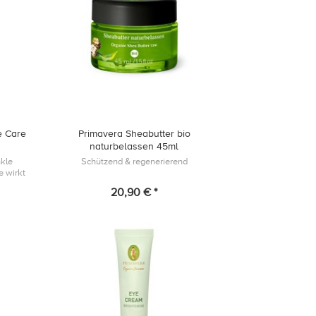
e Care
Primavera Sheabutter bio
naturbelassen 45ml
nkle
Schützend & regenerierend
e wirkt
20,90 € *