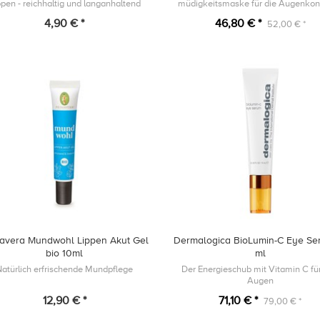
ppen - reichhaltig und langanhaltend
müdigkeitsmaske für die Augenkon
4,90 € *
46,80 € *
52,00 € *
mavera Mundwohl Lippen Akut Gel
Dermalogica BioLumin-C Eye Se
bio 10ml
ml
Natürlich erfrischende Mundpflege
Der Energieschub mit Vitamin C für
Augen
12,90 € *
71,10 € *
79,00 € *