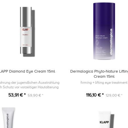
LAPP Diamond Eye Cream 15ml
Dermalogica Phyto-Nature Lifti
Cream 15ml
hrung der jugendlichen Ausstrahlung
firming + lifting eye treatment
h Schutz vor vorzeitiger Hautalterung
53,91 € *
116,10 € *
59,90 € *
129,00 € *