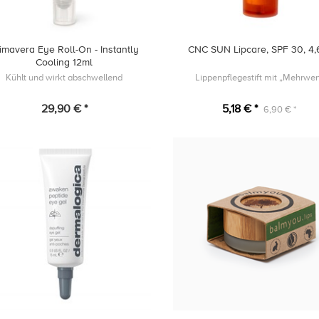
imavera Eye Roll-On - Instantly
CNC SUN Lipcare, SPF 30, 4,
Cooling 12ml
Kühlt und wirkt abschwellend
Lippenpflegestift mit „Mehrwer
29,90 € *
5,18 € *
6,90 € *