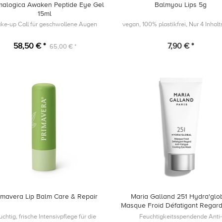
alogica Awaken Peptide Eye Gel
Balmyou Lips 5g
15ml
ke-up Call für geschwollene Augen
vegan, 100% plastikfrei, Nur 4 Inhalt
58,50 € *
7,90 € *
65,00 € *
imavera Lip Balm Care & Repair
Maria Galland 251 Hydra'glo
Masque Froid Défatigant Regar
uchtig, frische Intensivpflege für die
Feuchtigkeitsspendende Anti-