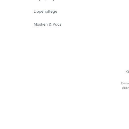
Lippenpflege
Masken & Pads
K
Bewa
durc