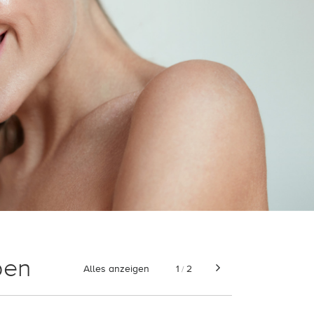
pen
Alles anzeigen
1
2
/