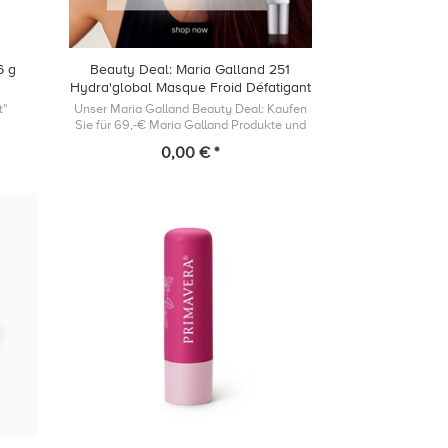
6 g
Beauty Deal: Maria Galland 251
Hydra'global Masque Froid Défatigant
Regard 2ml
t"
Unser Maria Galland Beauty Deal: Kaufen
Sie für 69,-€ Maria Galland Produkte und
Sie erhalten Maske gratis zu Ihrer
0,00 € *
Bestellung