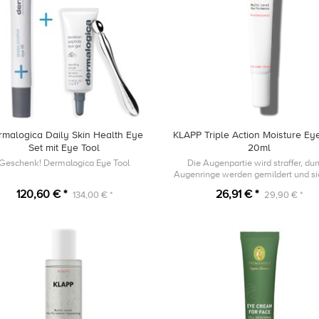
rmalogica Daily Skin Health Eye
KLAPP Triple Action Moisture Ey
Set mit Eye Tool
20ml
Geschenk! Dermalogica Eye Tool
Die Augenpartie wird straffer, du
Augenringe werden gemildert und si
sogleich frischer.
120,60 € *
26,91 € *
134,00 € *
29,90 € *