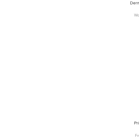
Derm
Wa
Pr
Fr