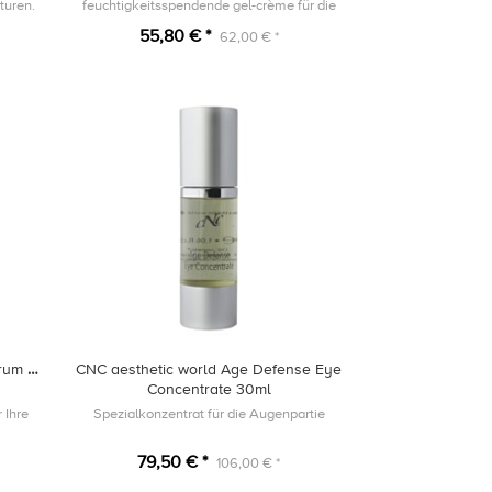
turen.
feuchtigkeitsspendende gel-crème für die
Augenkonturen.
55,80 € *
62,00 € *
rum 15
CNC aesthetic world Age Defense Eye
Concentrate 30ml
 Ihre
Spezialkonzentrat für die Augenpartie
79,50 € *
106,00 € *