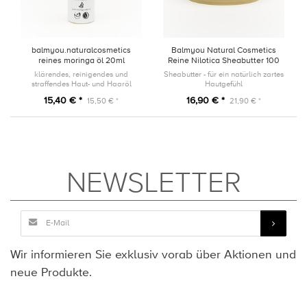
balmyou.naturalcosmetics
Balmyou Natural Cosmetics
reines moringa öl 20ml
Reine Nilotica Sheabutter 100
ml
klärendes, reinigendes und
Sheabutter - für ein natürlich zartes
straffendes Haut- und Haaröl
Hautgefühl
15,40 € *
16,90 € *
15,50 € *
21,90 € *
NEWSLETTER
Wir informieren Sie exklusiv vorab über Aktionen und
neue Produkte.