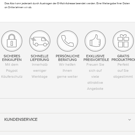
Das Abo kann jederzeit durch Austragen der E-Mail-Adresse beendet werden. Eine Weitergabe Ihrer Daten
an Dritte lehnen wir ab.
SICHERES
SCHNELLE
PERSÖNLICHE
EXKLUSIVE
GRATIS
EINKAUFEN
LIEFERUNG
BERATUNG
PREISVORTEILE
PRODUKTPRO
Mit dem
Innerhalb
Wir helfen
Freuen Sie
Perfekt
Paypal
weniger
Ihnen
sich auf
auf Sie
Käuferschutz
Werktage
gerne weiter
viele
abgestimmt
attraktive
Angebote
KUNDENSERVICE