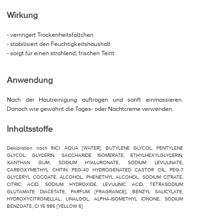
Wirkung
- verringert Trockenheitsfältchen
- stabilisiert den Feuchtigkeitshaushalt
- sorgt für einen strahlend, frischen Teint
Anwendung
Nach der Hautreinigung auftragen und sanft einmassieren.
Danach wie gewohnt die Tages- oder Nachtcreme verwenden.
Inhaltsstoffe
Deklaration nach INCI: AQUA [WATER], BUTYLENE GLYCOL, PENTYLENE
GLYCOL, GLYCERIN, SACCHARIDE ISOMERATE, ETHYLHEXYLGLYCERIN,
XANTHAN GUM, SODIUM HYALURONATE, SODIUM LEVULINATE,
CARBOXYMETHYL CHITIN, PEG-40 HYDROGENATED CASTOR OIL, PEG-7
GLYCERYL COCOATE, ALCOHOL, PHENETHYL ALCOHOL, SODIUM CITRATE,
CITRIC ACID, SODIUM HYDROXIDE, LEVULINIC ACID, TETRASODIUM
GLUTAMATE DIACETATE, PARFUM [FRAGRANCE], BENZYL SALICYLATE,
HYDROXYCITRONELLAL, LINALOOL, ALPHA-ISOMETHYL IONONE, SODIUM
BENZOATE, CI 15 985 [YELLOW 6]