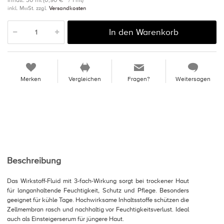
Inhalt: 30 ml (0,90 € * / 1 ml)
inkl. MwSt. zzgl.
Versandkosten
In den Warenkorb
Merken
Vergleichen
Fragen?
Weitersagen
Beschreibung
Das Wirkstoﬀ-Fluid mit 3-fach-Wirkung sorgt bei trockener Haut
für langanhaltende Feuchtigkeit, Schutz und Pﬂege. Besonders
geeignet für kühle Tage. Hochwirksame Inhaltsstoﬀe schützen die
Zellmembran rasch und nachhaltig vor Feuchtigkeitsverlust. Ideal
auch als Einsteigerserum für jüngere Haut.