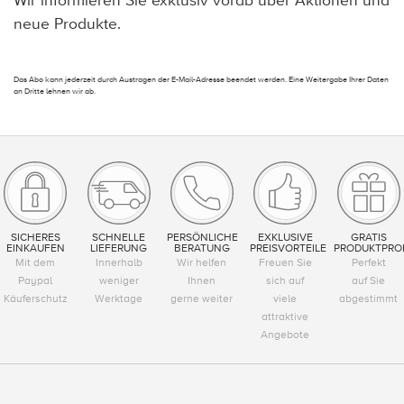
Wir informieren Sie exklusiv vorab über Aktionen und
neue Produkte.
Das Abo kann jederzeit durch Austragen der E-Mail-Adresse beendet werden. Eine Weitergabe Ihrer Daten
an Dritte lehnen wir ab.
SICHERES
SCHNELLE
PERSÖNLICHE
EXKLUSIVE
GRATIS
EINKAUFEN
LIEFERUNG
BERATUNG
PREISVORTEILE
PRODUKTPRO
Mit dem
Innerhalb
Wir helfen
Freuen Sie
Perfekt
Paypal
weniger
Ihnen
sich auf
auf Sie
Käuferschutz
Werktage
gerne weiter
viele
abgestimmt
attraktive
Angebote