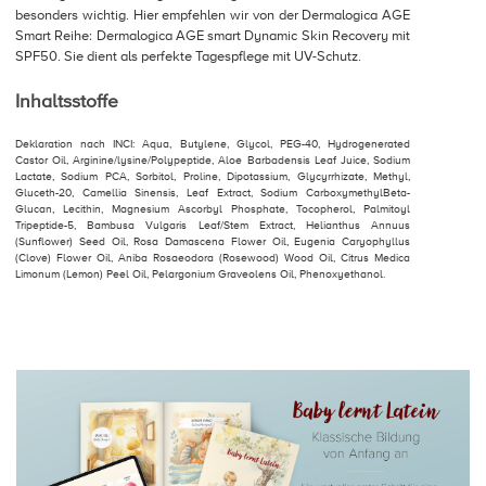
besonders wichtig. Hier empfehlen wir von der Dermalogica AGE
Smart Reihe: Dermalogica AGE smart Dynamic Skin Recovery mit
SPF50. Sie dient als perfekte Tagespflege mit UV-Schutz.
Inhaltsstoffe
Deklaration nach INCI: Aqua, Butylene, Glycol, PEG-40, Hydrogenerated
Castor Oil, Arginine/lysine/Polypeptide, Aloe Barbadensis Leaf Juice, Sodium
Lactate, Sodium PCA, Sorbitol, Proline, Dipotassium, Glycyrrhizate, Methyl,
Gluceth-20, Camellia Sinensis, Leaf Extract, Sodium CarboxymethylBeta-
Glucan, Lecithin, Magnesium Ascorbyl Phosphate, Tocopherol, Palmitoyl
Tripeptide-5, Bambusa Vulgaris Leaf/Stem Extract, Helianthus Annuus
(Sunflower) Seed Oil, Rosa Damascena Flower Oil, Eugenia Caryophyllus
(Clove) Flower Oil, Aniba Rosaeodora (Rosewood) Wood Oil, Citrus Medica
Limonum (Lemon) Peel Oil, Pelargonium Graveolens Oil, Phenoxyethanol.