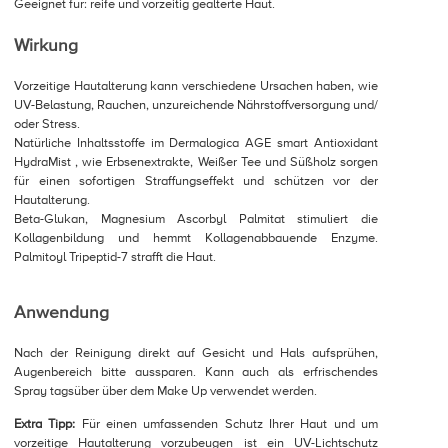
Geeignet für: reife und vorzeitig gealterte Haut.
Wirkung
Vorzeitige Hautalterung kann verschiedene Ursachen haben, wie
UV-Belastung, Rauchen, unzureichende Nährstoffversorgung und/
oder Stress.
Natürliche Inhaltsstoffe im Dermalogica AGE smart Antioxidant
HydraMist , wie Erbsenextrakte, Weißer Tee und Süßholz sorgen
für einen sofortigen Straffungseffekt und schützen vor der
Hautalterung.
Beta-Glukan, Magnesium Ascorbyl Palmitat stimuliert die
Kollagenbildung und hemmt Kollagenabbauende Enzyme.
Palmitoyl Tripeptid-7 strafft die Haut.
Anwendung
Nach der Reinigung direkt auf Gesicht und Hals aufsprühen,
Augenbereich bitte aussparen. Kann auch als erfrischendes
Spray tagsüber über dem Make Up verwendet werden.
Extra Tipp:
Für einen umfassenden Schutz Ihrer Haut und um
vorzeitige Hautalterung vorzubeugen ist ein UV-Lichtschutz