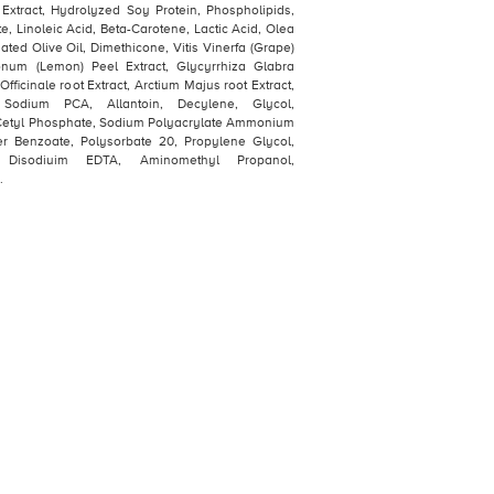
 Extract, Hydrolyzed Soy Protein, Phospholipids,
te, Linoleic Acid, Beta-Carotene, Lactic Acid, Olea
ated Olive Oil, Dimethicone, Vitis Vinerfa (Grape)
onum (Lemon) Peel Extract, Glycyrrhiza Glabra
fficinale root Extract, Arctium Majus root Extract,
 Sodium PCA, Allantoin, Decylene, Glycol,
Cetyl Phosphate, Sodium Polyacrylate Ammonium
her Benzoate, Polysorbate 20, Propylene Glycol,
 Disodiuim EDTA, Aminomethyl Propanol,
.