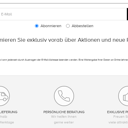
Abonnieren
Abbestellen
rmieren Sie exklusiv vorab über Aktionen und neue 
 kann jederzeit durch Austragen der E-Mail-Adresse beendet werden. Eine Weitergabe Ihrer Daten an Dritte lehnen
LIEFERUNG
PERSÖNLICHE BERATUNG
EXKLUSIVE P
rhalb
Wir helfen Ihnen
Freuen Si
Werktage
gerne weiter
viele attrak