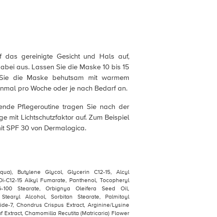
 das gereinigte Gesicht und Hals auf,
abei aus. Lassen Sie die Maske 10 bis 15
n Sie die Maske behutsam mit warmem
inmal pro Woche oder je nach Bedarf an.
ende Pflegeroutine tragen Sie nach der
e mit Lichtschutzfaktor auf. Zum Beispiel
it SPF 30 von Dermalogica.
qua), Butylene Glycol, Glycerin C12-15, Alcyl
 Di-C12-15 Alkyl Fumarate, Panthenol, Tocopheryl
G-100 Stearate, Orbignya Oleifera Seed Oil,
Stearyl Alcohol, Sorbitan Stearate, Palmitoyl
ide-7, Chondrus Crispus Extract, Arginine/Lysine
 Extract, Chamomilla Recutita (Matricaria) Flower