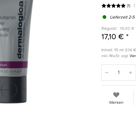
(
1
)
Lieferzeit 2-5
Regulär:
19,00 € 
17,10 € *
Inhalt: 15 ml (1,14 €
inkl. MwSt. zzgl.
Ver
Merken