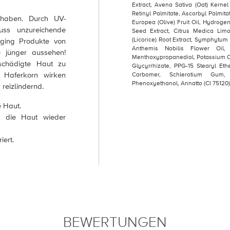
Extract, Avena Sativa (Oat) Kernel
Retinyl Palmitate, Ascorbyl Palmita
 haben. Durch UV-
Europea (Olive) Fruit Oil, Hydrogen
uss unzureichende
Seed Extract, Citrus Medica Lim
(Licorice) Root Extract, Symphytum O
Aging Produkte von
Anthemis Nobilis Flower Oil,
e jünger aussehen!
Menthoxypropanediol, Potassium 
schädigte Haut zu
Glycyrrhizate, PPG-15 Stearyl Et
s Haferkorn wirken
Carbomer, Schlerotium Gum,
Phenoxyethanol, Annatto (CI 75120)
reizlindernd.
e Haut.
t die Haut wieder
iert.
BEWERTUNGEN