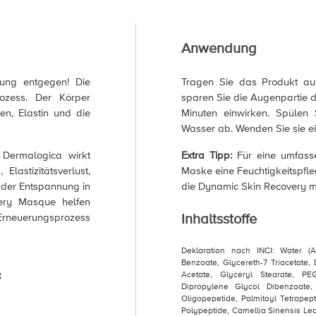
Anwendung
erung entgegen! Die
Tragen Sie das Produkt auf
Prozess. Der Körper
sparen Sie die Augenpartie d
n, Elastin und die
Minuten einwirken. Spüle
Wasser ab. Wenden Sie sie e
Dermalogica wirkt
Extra Tipp:
Für eine umfass
Elastizitätsverlust,
Maske eine Feuchtigkeitspfleg
 der Entspannung in
die Dynamic Skin Recovery m
very Masque helfen
Inhaltsstoffe
 Erneuerungsprozess
Deklaration nach INCI: Water (A
Benzoate, Glycereth-7 Triacetate,
t
Acetate, Glyceryl Stearate, PE
Dipropylene Glycol Dibenzoate, 
Oligopepetide, Palmitoyl Tetrapept
Polypeptide, Camellia Sinensis Leaf