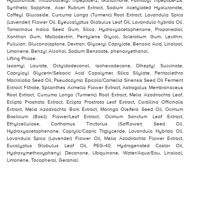
Hyaloronate, Trifluoroacetyl Tripeptide-2, Glutathione, Paimitoyl Tripeptide-28,
Synthetic Sapphire, Acer Rubrum Extract, Sodium Acetylated Hyaluronate,
Caffeyl Glucoside, Curcuma Longa (Turmeric) Root Extract, Lavandula Spica
(Lavender) Flower Oil, Eyeucalyptus Globulus Leaf Oil, Lavandula hybrida Oil,
Tamarindus Indica Seed Gum, Silica, Hydroxyacetophenone, Propanediol,
Xanthan Gum, Maltodextrin, Pentylene Glycol, Sclerotium Gum, Lecithin,
Pullulan, Gluconolaptone, Dextran, Glyceryl Caprylate, Benzoic Acid, Linalool,
Limonene, Benzyl Alcohol, Sodium Benzoate, phenoxyethanol.
Lifting Phase:
lsoamyl Laurate, Octyldodecanol, lsohexadecane, Diheptyl Succinate,
Capryloyl Glycerin/Sebacic Acid Copolymer, Silica Silylate, Pentaclethra
Macroloba Seed Oil, Pseudozyma Epicola/Camellia Sinensis Seed Oil Ferment
Extract Filtrate, Spilanthes Acmella Flower Extract, Astragalus Membranaceus
Root Extract, Curcuma Longa (Turmeric) Root Extract, Melia Azadirachta Leaf,
Eclipta Prostrata Extract, Eclipta Prostrata Leaf Extract, Corallina Officinalis
Extract, Melia Azadirachta Bark Extract, Moringa Oleifera Seed Oil, Ocimum
Basilicum (Basil) Flower/Leaf Extract, Ocimum Sanctum Leaf Extract,
Ethylcellulose, Carthamus Tinctorius (Safflower) Seed Oil,
Hydroxyacetophenone, Caprylic/Capric Triglyceride, Lavandula Hybrida Oil,
Lavandula Spica (Lavender) Flower Oil, Melia Azadirachta Flower Extract,
Eucalyptus Globulus Leaf Oil, PEG-40, Hydrogenated Castor Oil,
Hydroxymethoxyphenyl Decanone, Ubiquinone, Water/Aqua/Eau, Linalool,
Limonene, Tocopherol, Geraniol.