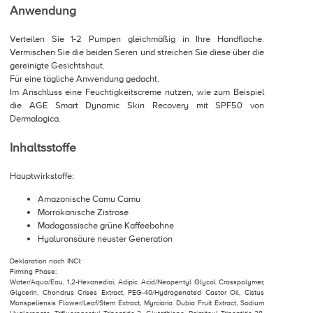
Anwendung
Verteilen Sie 1-2 Pumpen gleichmäßig in Ihre Handfläche.
Vermischen Sie die beiden Seren und streichen Sie diese über die
gereinigte Gesichtshaut.
Für eine tägliche Anwendung gedacht.
Im Anschluss eine Feuchtigkeitscreme nutzen, wie zum Beispiel
die AGE Smart Dynamic Skin Recovery mit SPF50 von
Dermalogica.
Inhaltsstoffe
Hauptwirkstoffe:
Amazonische Camu Camu
Morrokanische Zistrose
Madagassische grüne Kaffeebohne
Hyaluronsäure neuster Generation
Deklaration nach INCI:
Firming Phase:
Water/Aqua/Eau, 1,2-Hexanedioi, Adipic Acid/Neopentyl Glycol Crosspolymer,
Glycerin, Chondrus Crises Extract, PEG-40/Hydrogenated Castor Oil, Cistus
Monspeliensis Flower/Leaf/Stem Extract, Myrciaria Dubia Fruit Extract, Sodium