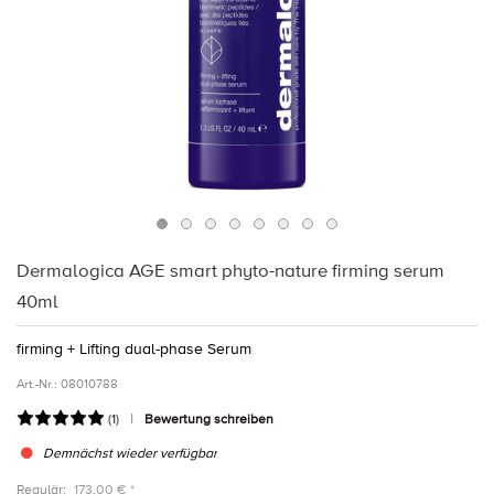
Dermalogica AGE smart phyto-nature firming serum
40ml
firming + Lifting dual-phase Serum
Art.-Nr.:
08010788
(
1
)
Bewertung schreiben
Demnächst wieder verfügbar
Regulär:
173,00 € *