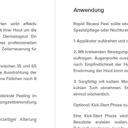
Anwendung
en wirkt effektiv
Rapid Reveal Peel sollte ab
it Ihrer Haut um die
Spezialpflege oder Nachtcr
n Dermalogica! Ein
1. Applikator aufdrehen und
es professionellen
 Zellerneuerung für
2. Mit kreisenden Bewegunge
auftragen. Augenpartie auss
nach Empfindlichkeit der Ha
 zwischen 35 und 65
Erwärmung der Haut kann auf
e Ausstrahlung der
ine Fältchen nach 8
3. Sorgfältig mit kaltem Wa
kühlen Tuch abnehmen. 
einmal wöchentlich.
stärkste Peeling im
 Langzeitbehandlung
Optional: Kick-Start Phase 
Eine Kick-Start Phase wir
zeitiger Alterung
Resultate erzielen woll