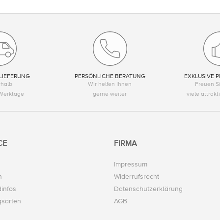
LIEFERUNG
PERSÖNLICHE BERATUNG
EXKLUSIVE P
rhalb
Wir helfen Ihnen
Freuen Si
Werktage
gerne weiter
viele attrak
CE
FIRMA
Impressum
n
Widerrufsrecht
infos
Datenschutzerklärung
gsarten
AGB