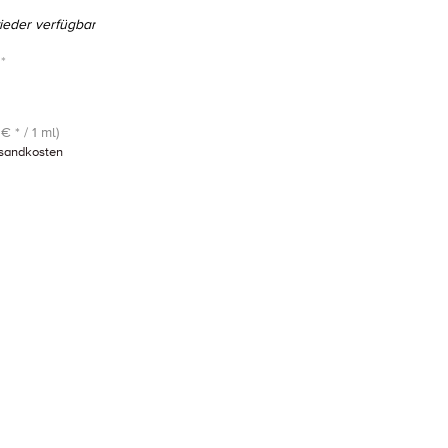
eder verfügbar
*
€ * / 1 ml)
sandkosten