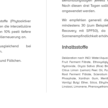
Behandlungstagen jeweils 
Nach diesen drei Tagen soll
angewendet werden.
Wir empfehlen generell d
toffe (Phytoaktiver
mindestens 30 (zum Beispi
 die interzelluläre
Recovery mit SPF50), da 
on 10% peelt tiefere
Sonnenempfindlichkeit erhöh
ellerneuerung an.
sgleichend bei
Inhaltsstoffe
n.
Deklaration nach INCI: Water/Aqua/
 und Fältchen.
Fruit Ferment Filtrate, Ethoxydi
Hydroxide, Oryza Sativa (Rice) Bran
Citrus Limon (Lemon) Peel Oil, Pu
Root Ferment Filtrate, Sclerot
Phosphate, Xanthan Gum, Menthy
Vanillyl Butyl Ether, Silica, Ethyl
Linalool, Limonene, Phenoxyethan