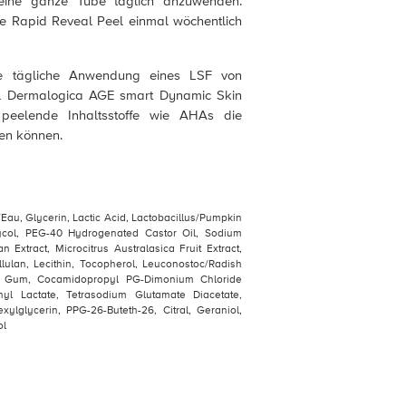
eine ganze Tube täglich anzuwenden.
te Rapid Reveal Peel einmal wöchentlich
ie tägliche Anwendung eines LSF von
el Dermalogica AGE smart Dynamic Skin
peelende Inhaltsstoffe wie AHAs die
en können.
Eau, Glycerin, Lactic Acid, Lactobacillus/Pumpkin
glycol, PEG-40 Hydrogenated Castor Oil, Sodium
 Extract, Microcitrus Australasica Fruit Extract,
llulan, Lecithin, Tocopherol, Leuconostoc/Radish
ium Gum, Cocamidopropyl PG-Dimonium Chloride
l Lactate, Tetrasodium Glutamate Diacetate,
hexylglycerin, PPG-26-Buteth-26, Citral, Geraniol,
ol