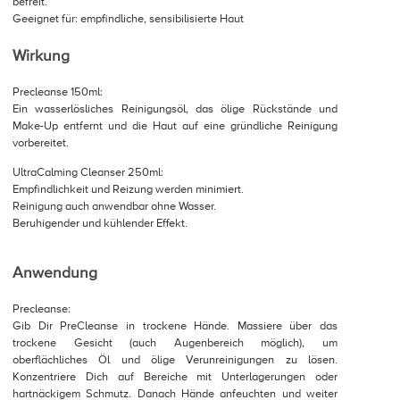
befreit.
Geeignet für: empfindliche, sensibilisierte Haut
Wirkung
Precleanse 150ml:
Ein wasserlösliches Reinigungsöl, das ölige Rückstände und
Make-Up entfernt und die Haut auf eine gründliche Reinigung
vorbereitet.
UltraCalming Cleanser 250ml:
Empfindlichkeit und Reizung werden minimiert.
Reinigung auch anwendbar ohne Wasser.
Beruhigender und kühlender Effekt.
Anwendung
Precleanse:
Gib Dir PreCleanse in trockene Hände. Massiere über das
trockene Gesicht (auch Augenbereich möglich), um
oberflächliches Öl und ölige Verunreinigungen zu lösen.
Konzentriere Dich auf Bereiche mit Unterlagerungen oder
hartnäckigem Schmutz. Danach Hände anfeuchten und weiter