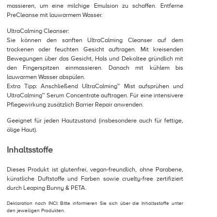
massieren, um eine milchige Emulsion zu schaffen. Entferne
PreCleanse mit lauwarmem Wasser.
UltraCalming Cleanser:
Sie können den sanften UltraCalming Cleanser auf dem
trockenen oder feuchten Gesicht auftragen. Mit kreisenden
Bewegungen über das Gesicht, Hals und Dekoltee gründlich mit
den Fingerspitzen einmassieren. Danach mit kühlem bis
lauwarmen Wasser abspülen.
Extra Tipp: Anschließend UltraCalming™ Mist aufsprühen und
UltraCalming™ Serum Concentrate auftragen. Für eine intensivere
Pflegewirkung zusätzlich Barrier Repair anwenden.
Geeignet für jeden Hautzustand (insbesondere auch für fettige,
ölige Haut).
Inhaltsstoffe
Dieses Produkt ist glutenfrei, vegan-freundlich, ohne Parabene,
künstliche Duftstoffe und Farben sowie cruelty-free zertifiziert
durch Leaping Bunny & PETA.
Deklaration nach INCI: Bitte informieren Sie sich über die Inhaltsstoffe unter
den jeweiligen Produkten.