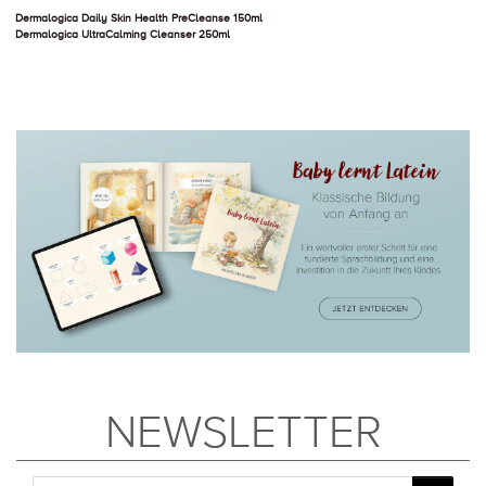
Dermalogica Daily Skin Health PreCleanse 150ml
Dermalogica UltraCalming Cleanser 250ml
NEWSLETTER