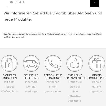
Wir informieren Sie exklusiv vorab über Aktionen und
neue Produkte.
Das Abo kann jederzeit durch Austragen der E-Mail-Adresse beendet werden. Eine Weitergabe Ihrer Daten
an Dritte lehnen wir ab.
SICHERES
SCHNELLE
PERSÖNLICHE
EXKLUSIVE
GRATIS
EINKAUFEN
LIEFERUNG
BERATUNG
PREISVORTEILE
PRODUKTPRO
Mit dem
Innerhalb
Wir helfen
Freuen Sie
Perfekt
Paypal
weniger
Ihnen
sich auf
auf Sie
Käuferschutz
Werktage
gerne weiter
viele
abgestimmt
attraktive
Angebote