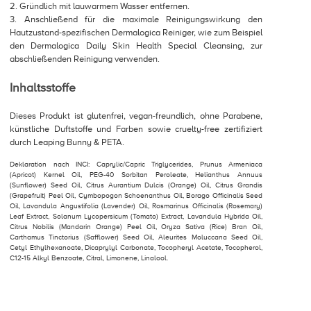
2. Gründlich mit lauwarmem Wasser entfernen.
3. Anschließend für die maximale Reinigungswirkung den
Hautzustand-spezifischen Dermalogica Reiniger, wie zum Beispiel
den Dermalogica Daily Skin Health Special Cleansing, zur
abschließenden Reinigung verwenden.
Inhaltsstoffe
Dieses Produkt ist glutenfrei, vegan-freundlich, ohne Parabene,
künstliche Duftstoffe und Farben sowie cruelty-free zertifiziert
durch Leaping Bunny & PETA.
Deklaration nach INCI: Caprylic/Capric Triglycerides, Prunus Armeniaca
(Apricot) Kernel Oil, PEG-40 Sorbitan Peroleate, Helianthus Annuus
(Sunflower) Seed Oil, Citrus Aurantium Dulcis (Orange) Oil, Citrus Grandis
(Grapefruit) Peel Oil, Cymbopogon Schoenanthus Oil, Borago Officinalis Seed
Oil, Lavandula Angustifolia (Lavender) Oil, Rosmarinus Officinalis (Rosemary)
Leaf Extract, Solanum Lycopersicum (Tomato) Extract, Lavandula Hybrida Oil,
Citrus Nobilis (Mandarin Orange) Peel Oil, Oryza Sativa (Rice) Bran Oil,
Carthamus Tinctorius (Safflower) Seed Oil, Aleurites Moluccana Seed Oil,
Cetyl Ethylhexanoate, Dicaprylyl Carbonate, Tocopheryl Acetate, Tocopherol,
C12-15 Alkyl Benzoate, Citral, Limonene, Linalool.