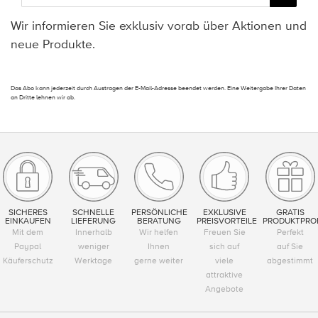
Wir informieren Sie exklusiv vorab über Aktionen und
neue Produkte.
Das Abo kann jederzeit durch Austragen der E-Mail-Adresse beendet werden. Eine Weitergabe Ihrer Daten
an Dritte lehnen wir ab.
SICHERES
SCHNELLE
PERSÖNLICHE
EXKLUSIVE
GRATIS
EINKAUFEN
LIEFERUNG
BERATUNG
PREISVORTEILE
PRODUKTPRO
Mit dem
Innerhalb
Wir helfen
Freuen Sie
Perfekt
Paypal
weniger
Ihnen
sich auf
auf Sie
Käuferschutz
Werktage
gerne weiter
viele
abgestimmt
attraktive
Angebote