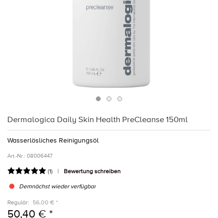
Dermalogica Daily Skin Health PreCleanse 150ml
Wasserlösliches Reinigungsöl
Art.-Nr.:
08006447
(
1
)
Bewertung schreiben
Demnächst wieder verfügbar
Regulär:
56,00 € *
50,40 € *