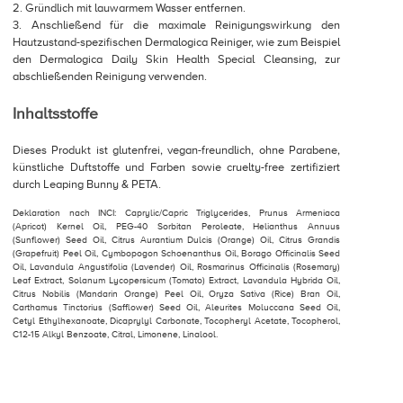
2. Gründlich mit lauwarmem Wasser entfernen.
3. Anschließend für die maximale Reinigungswirkung den
Hautzustand-spezifischen Dermalogica Reiniger, wie zum Beispiel
den Dermalogica Daily Skin Health Special Cleansing, zur
abschließenden Reinigung verwenden.
Inhaltsstoffe
Dieses Produkt ist glutenfrei, vegan-freundlich, ohne Parabene,
künstliche Duftstoffe und Farben sowie cruelty-free zertifiziert
durch Leaping Bunny & PETA.
Deklaration nach INCI: Caprylic/Capric Triglycerides, Prunus Armeniaca
(Apricot) Kernel Oil, PEG-40 Sorbitan Peroleate, Helianthus Annuus
(Sunflower) Seed Oil, Citrus Aurantium Dulcis (Orange) Oil, Citrus Grandis
(Grapefruit) Peel Oil, Cymbopogon Schoenanthus Oil, Borago Officinalis Seed
Oil, Lavandula Angustifolia (Lavender) Oil, Rosmarinus Officinalis (Rosemary)
Leaf Extract, Solanum Lycopersicum (Tomato) Extract, Lavandula Hybrida Oil,
Citrus Nobilis (Mandarin Orange) Peel Oil, Oryza Sativa (Rice) Bran Oil,
Carthamus Tinctorius (Safflower) Seed Oil, Aleurites Moluccana Seed Oil,
Cetyl Ethylhexanoate, Dicaprylyl Carbonate, Tocopheryl Acetate, Tocopherol,
C12-15 Alkyl Benzoate, Citral, Limonene, Linalool.