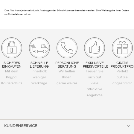
Das Abo kann jederzeit durch Austragen der E-Mail-Adresse beendet werden. Eine Weitergabe Ihrer Daten
an Dritte lehnen wir ab.
SICHERES
SCHNELLE
PERSÖNLICHE
EXKLUSIVE
GRATIS
EINKAUFEN
LIEFERUNG
BERATUNG
PREISVORTEILE
PRODUKTPRO
Mit dem
Innerhalb
Wir helfen
Freuen Sie
Perfekt
Paypal
weniger
Ihnen
sich auf
auf Sie
Käuferschutz
Werktage
gerne weiter
viele
abgestimmt
attraktive
Angebote
KUNDENSERVICE