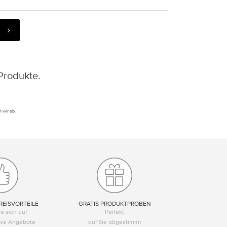
Produkte.
 wir ab.
REISVORTEILE
GRATIS PRODUKTPROBEN
e sich auf
Perfekt
tive Angebote
auf Sie abgestimmt