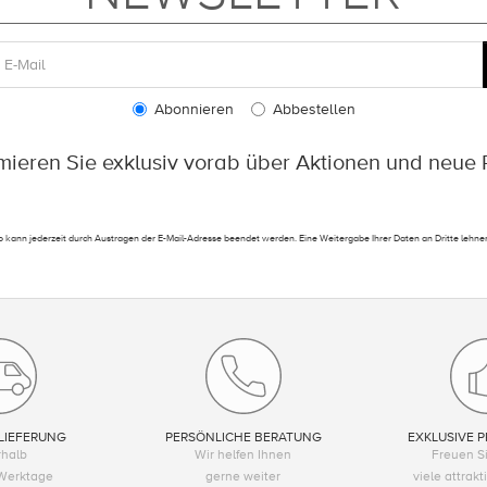
Abonnieren
Abbestellen
rmieren Sie exklusiv vorab über Aktionen und neue 
 kann jederzeit durch Austragen der E-Mail-Adresse beendet werden. Eine Weitergabe Ihrer Daten an Dritte lehnen
LIEFERUNG
PERSÖNLICHE BERATUNG
EXKLUSIVE P
rhalb
Wir helfen Ihnen
Freuen Si
Werktage
gerne weiter
viele attrak