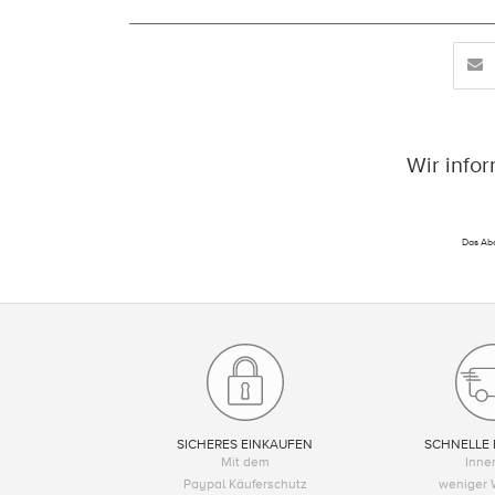
Wir info
Das Abo
SICHERES EINKAUFEN
SCHNELLE 
Mit dem
Inne
Paypal Käuferschutz
weniger 