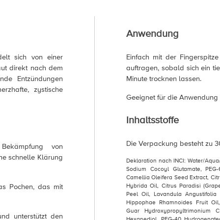
Anwendung
elt sich von einer
Einfach mit der Fingerspitz
aut direkt nach dem
auftragen, sobald sich ein t
gende Entzündungen
Minute trocknen lassen.
erzhafte, zystische
Geeignet für die Anwendung
Inhaltsstoffe
Die Verpackung besteht zu 30
 Bekämpfung von
ne schnelle Klärung
Deklaration nach INCI: Water/Aqua
Sodium Cocoyl Glutamate, PEG-
Camellia Oleifera Seed Extract, Cit
as Pochen, das mit
Hybrida Oil, Citrus Paradisi (Grape
Peel Oil, Lavandula Angustifolia
Hippophae Rhamnoides Fruit Oil,
Guar Hydroxypropyltrimonium Ch
und unterstützt den
Hexanediol, PEG-40 Hydrogenated