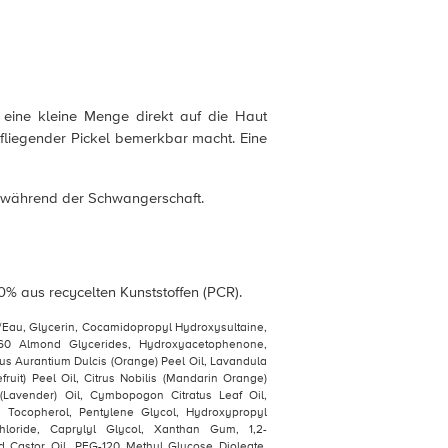
e eine kleine Menge direkt auf die Haut
iefliegender Pickel bemerkbar macht. Eine
 während der Schwangerschaft.
% aus recycelten Kunststoffen (PCR).
/Eau, Glycerin, Cocamidopropyl Hydroxysultaine,
60 Almond Glycerides, Hydroxyacetophenone,
rus Aurantium Dulcis (Orange) Peel Oil, Lavandula
fruit) Peel Oil, Citrus Nobilis (Mandarin Orange)
 (Lavender) Oil, Cymbopogon Citratus Leaf Oil,
 Tocopherol, Pentylene Glycol, Hydroxypropyl
loride, Caprylyl Glycol, Xanthan Gum, 1,2-
 Castor Oil, PEG-120 Methyl Glucose Dioleate,