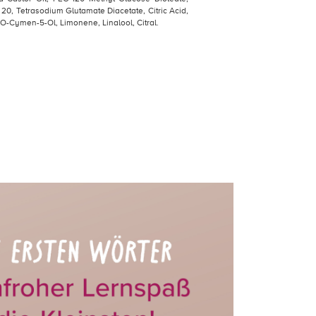
20, Tetrasodium Glutamate Diacetate, Citric Acid,
O-Cymen-5-Ol, Limonene, Linalool, Citral.