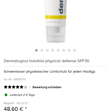
Dermalogica invisible physical defense SPF30
Schwereloser physikalischer Lichtschutz für jeden Hauttyp
Art.-Nr.:
08018710
(
1
)
Bewertung schreiben
Lieferzeit 2-5 Tage
Regulär:
54,00 € *
48,60 € *