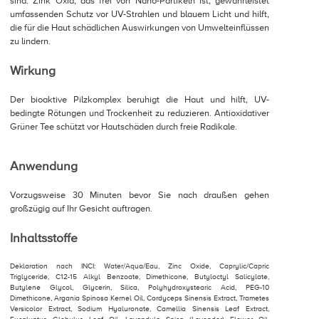
sind. Zink Oxid, das frei von Nano-Partikeln ist, gewährleistet
umfassenden Schutz vor UV-Strahlen und blauem Licht und hilft,
die für die Haut schädlichen Auswirkungen von Umwelteinflüssen
zu lindern.
Wirkung
Der bioaktive Pilzkomplex beruhigt die Haut und hilft, UV-
bedingte Rötungen und Trockenheit zu reduzieren. Antioxidativer
Grüner Tee schützt vor Hautschäden durch freie Radikale.
Anwendung
Vorzugsweise 30 Minuten bevor Sie nach draußen gehen
großzügig auf Ihr Gesicht auftragen.
Inhaltsstoffe
Deklaration nach INCI: Water/Aqua/Eau, Zinc Oxide, Caprylic/Capric
Triglyceride, C12-15 Alkyl Benzoate, Dimethicone, Butyloctyl Salicylate,
Butylene Glycol, Glycerin, Silica, Polyhydroxystearic Acid, PEG-10
Dimethicone, Argania Spinosa Kernel Oil, Cordyceps Sinensis Extract, Trametes
Versicolor Extract, Sodium Hyaluronate, Camellia Sinensis Leaf Extract,