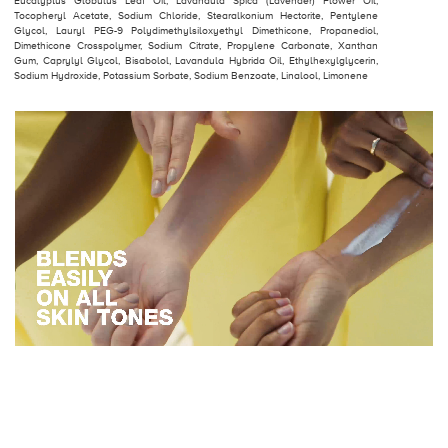
Eucalyptus Globulus Leaf Oil, Lavandula Spica (Lavender) Flower Oil,
Tocopheryl Acetate, Sodium Chloride, Stearalkonium Hectorite, Pentylene
Glycol, Lauryl PEG-9 Polydimethylsiloxyethyl Dimethicone, Propanediol,
Dimethicone Crosspolymer, Sodium Citrate, Propylene Carbonate, Xanthan
Gum, Caprylyl Glycol, Bisabolol, Lavandula Hybrida Oil, Ethylhexylglycerin,
Sodium Hydroxide, Potassium Sorbate, Sodium Benzoate, Linalool, Limonene