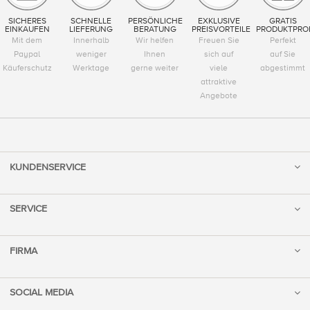
SICHERES
SCHNELLE
PERSÖNLICHE
EXKLUSIVE
GRATIS
EINKAUFEN
LIEFERUNG
BERATUNG
PREISVORTEILE
PRODUKTPRO
Mit dem
Innerhalb
Wir helfen
Freuen Sie
Perfekt
Paypal
weniger
Ihnen
sich auf
auf Sie
Käuferschutz
Werktage
gerne weiter
viele
abgestimmt
attraktive
Angebote
KUNDENSERVICE
SERVICE
FIRMA
SOCIAL MEDIA