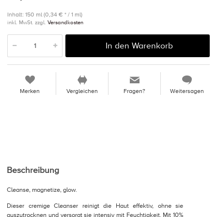
Inhalt: 150 ml (0,34 € * / 1 ml)
inkl. MwSt. zzgl.
Versandkosten
In den Warenkorb
Merken
Vergleichen
Fragen?
Weitersagen
Beschreibung
Cleanse, magnetize, glow.
Dieser cremige Cleanser reinigt die Haut effektiv, ohne sie
auszutrocknen und versorgt sie intensiv mit Feuchtigkeit. Mit 10%