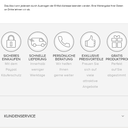
Das Abo kann jederzeit durch Austragen der E-Mail-Adresse beendet werden. Eine Weitergabe Ihrer Daten
an Dritte lehnen wir ab.
SICHERES
SCHNELLE
PERSÖNLICHE
EXKLUSIVE
GRATIS
EINKAUFEN
LIEFERUNG
BERATUNG
PREISVORTEILE
PRODUKTPRO
Mit dem
Innerhalb
Wir helfen
Freuen Sie
Perfekt
Paypal
weniger
Ihnen
sich auf
auf Sie
Käuferschutz
Werktage
gerne weiter
viele
abgestimmt
attraktive
Angebote
KUNDENSERVICE