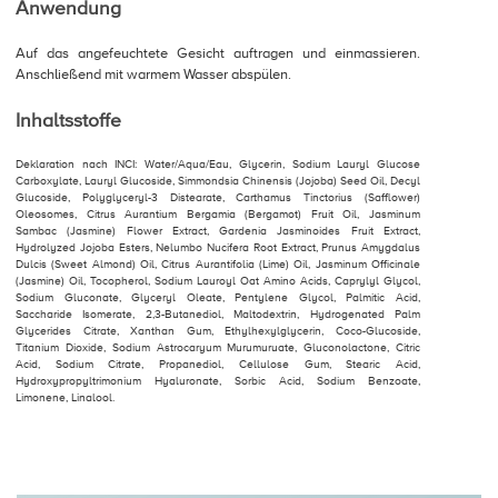
Anwendung
Auf das angefeuchtete Gesicht auftragen und einmassieren.
Anschließend mit warmem Wasser abspülen.
Inhaltsstoffe
Deklaration nach INCI: Water/Aqua/Eau, Glycerin, Sodium Lauryl Glucose
Carboxylate, Lauryl Glucoside, Simmondsia Chinensis (Jojoba) Seed Oil, Decyl
Glucoside, Polyglyceryl-3 Distearate, Carthamus Tinctorius (Safflower)
Oleosomes, Citrus Aurantium Bergamia (Bergamot) Fruit Oil, Jasminum
Sambac (Jasmine) Flower Extract, Gardenia Jasminoides Fruit Extract,
Hydrolyzed Jojoba Esters, Nelumbo Nucifera Root Extract, Prunus Amygdalus
Dulcis (Sweet Almond) Oil, Citrus Aurantifolia (Lime) Oil, Jasminum Officinale
(Jasmine) Oil, Tocopherol, Sodium Lauroyl Oat Amino Acids, Caprylyl Glycol,
Sodium Gluconate, Glyceryl Oleate, Pentylene Glycol, Palmitic Acid,
Saccharide Isomerate, 2,3-Butanediol, Maltodextrin, Hydrogenated Palm
Glycerides Citrate, Xanthan Gum, Ethylhexylglycerin, Coco-Glucoside,
Titanium Dioxide, Sodium Astrocaryum Murumuruate, Gluconolactone, Citric
Acid, Sodium Citrate, Propanediol, Cellulose Gum, Stearic Acid,
Hydroxypropyltrimonium Hyaluronate, Sorbic Acid, Sodium Benzoate,
Limonene, Linalool.