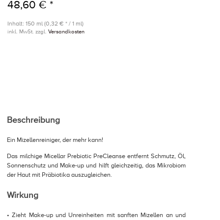
48,60 € *
Inhalt: 150 ml (0,32 € * / 1 ml)
inkl. MwSt. zzgl.
Versandkosten
Beschreibung
Ein Mizellenreiniger, der mehr kann!
Das milchige Micellar Prebiotic PreCleanse entfernt Schmutz, Öl,
Sonnenschutz und Make-up und hilft gleichzeitig, das Mikrobiom
der Haut mit Präbiotika auszugleichen.
Wirkung
• Zieht Make-up und Unreinheiten mit sanften Mizellen an und