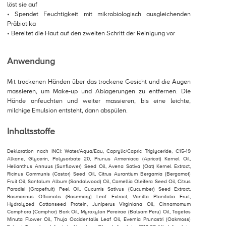
löst sie auf
• Spendet Feuchtigkeit mit mikrobiologisch ausgleichenden
Präbiotika
• Bereitet die Haut auf den zweiten Schritt der Reinigung vor
Anwendung
Mit trockenen Händen über das trockene Gesicht und die Augen
massieren, um Make-up und Ablagerungen zu entfernen. Die
Hände anfeuchten und weiter massieren, bis eine leichte,
milchige Emulsion entsteht, dann abspülen.
Inhaltsstoffe
Deklaration nach INCI: Water/Aqua/Eau, Caprylic/Capric Triglyceride, C15-19
Alkane, Glycerin, Polysorbate 20, Prunus Armeniaca (Apricot) Kernel Oil,
Helianthus Annuus (Sunflower) Seed Oil, Avena Sativa (Oat) Kernel Extract,
Ricinus Communis (Castor) Seed Oil, Citrus Aurantium Bergamia (Bergamot)
Fruit Oil, Santalum Album (Sandalwood) Oil, Camellia Oleifera Seed Oil, Citrus
Paradisi (Grapefruit) Peel Oil, Cucumis Sativus (Cucumber) Seed Extract,
Rosmarinus Officinalis (Rosemary) Leaf Extract, Vanilla Planifolia Fruit,
Hydrolyzed Cottonseed Protein, Juniperus Virginiana Oil, Cinnamomum
Camphora (Camphor) Bark Oil, Myroxylon Pereirae (Balsam Peru) Oil, Tagetes
Minuta Flower Oil, Thuja Occidentalis Leaf Oil, Evernia Prunastri (Oakmoss)