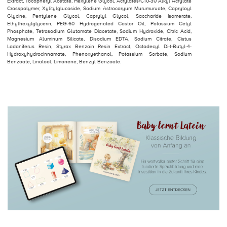
Extract, Tocopheryl Acetate, Hexylene Glycol, Acrylates/C10-30 Alkyl Acrylate
Crosspolymer, Xylitylglucoside, Sodium Astrocaryum Murumuruate, Capryloyl
Glycine, Pentylene Glycol, Caprylyl Glycol, Saccharide Isomerate,
Ethylhexylglycerin, PEG-60 Hydrogenated Castor Oil, Potassium Cetyl
Phosphate, Tetrasodium Glutamate Diacetate, Sodium Hydroxide, Citric Acid,
Magnesium Aluminum Silicate, Disodium EDTA, Sodium Citrate, Cistus
Ladaniferus Resin, Styrax Benzoin Resin Extract, Octadecyl Di-t-Butyl-4-
Hydroxyhydrocinnamate, Phenoxyethanol, Potassium Sorbate, Sodium
Benzoate, Linalool, Limonene, Benzyl Benzoate.