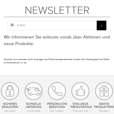
NEWSLETTER
Wir informieren Sie exklusiv vorab über Aktionen und
neue Produkte.
Das Abo kann jederzeit durch Austragen der E-Mail-Adresse beendet werden. Eine Weitergabe Ihrer Daten
an Dritte lehnen wir ab.
SICHERES
SCHNELLE
PERSÖNLICHE
EXKLUSIVE
GRATIS
EINKAUFEN
LIEFERUNG
BERATUNG
PREISVORTEILE
PRODUKTPRO
Mit dem
Innerhalb
Wir helfen
Freuen Sie
Perfekt