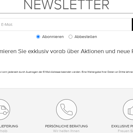
NEWSLETTER
Abonnieren
Abbestellen
rmieren Sie exklusiv vorab über Aktionen und neue 
 kann jederzeit durch Austragen der E-Mail-Adresse beendet werden. Eine Weitergabe Ihrer Daten an Dritte lehnen
LIEFERUNG
PERSÖNLICHE BERATUNG
EXKLUSIVE P
rhalb
Wir helfen Ihnen
Freuen Si