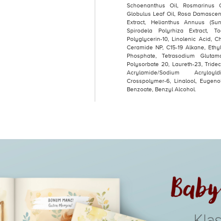
Schoenanthus Oil, Rosmarinus Of
Globulus Leaf Oil, Rosa Damascena
Extract, Helianthus Annuus (Su
Spirodela Polyrhiza Extract, To
Polyglycerin-10, Linolenic Acid, C
Ceramide NP, C15-19 Alkane, Ethyl
Phosphate, Tetrasodium Glutama
Polysorbate 20, Laureth-23, Tride
Acrylamide/Sodium Acryloyld
Crosspolymer-6, Linalool, Eugenol,
Benzoate, Benzyl Alcohol.