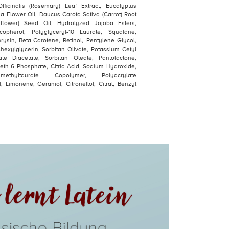
ficinalis (Rosemary) Leaf Extract, Eucalyptus
 Flower Oil, Daucus Carota Sativa (Carrot) Root
nflower) Seed Oil, Hydrolyzed Jojoba Esters,
copherol, Polyglyceryl-10 Laurate, Squalane,
hrysin, Beta-Carotene, Retinol, Pentylene Glycol,
hexylglycerin, Sorbitan Olivate, Potassium Cetyl
te Diacetate, Sorbitan Oleate, Pantolactone,
ceth-6 Phosphate, Citric Acid, Sodium Hydroxide,
imethyltaurate Copolymer, Polyacrylate
 Limonene, Geraniol, Citronellol, Citral, Benzyl