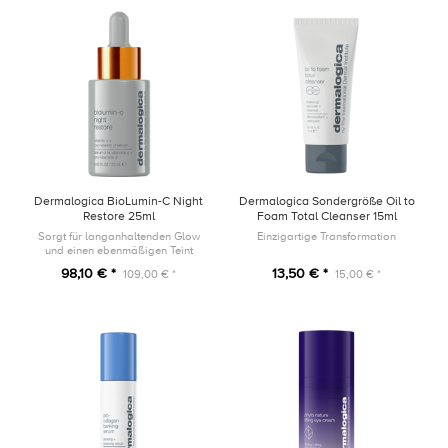
Dermalogica BioLumin-C Night
Dermalogica Sondergröße Oil to
Restore 25ml
Foam Total Cleanser 15ml
Sorgt für langanhaltenden Glow
Einzigartige Transformation
und einen ebenmäßigen Teint
98,10 € *
13,50 € *
109,00 € *
15,00 € *