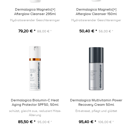
Dermalogica Magnetic[+]
Dermalogica Magnetic[+]
Afterglow Cleanser 295ml
Afterglow Cleanser 150ml
Hydratisierender Gesichtsreiniger
Hydratisierender Gesichtsreiniger
79,20 € *
50,40 € *
88,00 € *
56,00 € *
Dermalogica Biolumin-C Heat
Dermalogica Multivitamin Power
Aging Protector SPF50, 50ml
Recovery Cream 50ml
schützt, gleicht aus, reduziert Hitze-
Ent-stresst, pflegt und glättet
Alterung
85,50 € *
95,40 € *
95,00 € *
106,00 € *