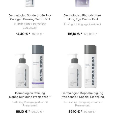
Dermalogica Sondergröße Pro-
Dermalogica Phyto-Nature
Collagen Banking Serum 5ml
Lifting Eye Cream 15ml
PLUMP SKIN + PRESERVE
firming + lifting eye treatment
COLLAGEN
14,40 € *
116,10 € *
16,00 € *
129,00 € *
Dermalogica Calming
Dermalogica Doppelreinigung
Doppelreinigung Precleanse +
Precleanse + Special Cleansing
UltraCalming Cleanser
Gel
Calming Reinigungsduo mit
Ikonisches Reinigungsduo mit
Preisvorteil
Preisvorteil
89,10 € *
89,10 € *
99,00 € *
99,00 € *