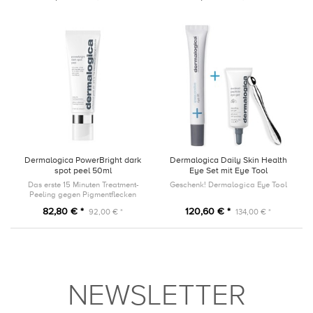
Dermalogica PowerBright dark
Dermalogica Daily Skin Health
spot peel 50ml
Eye Set mit Eye Tool
Das erste 15 Minuten Treatment-
Geschenk! Dermalogica Eye Tool
Peeling gegen Pigmentflecken
82,80 € *
120,60 € *
92,00 € *
134,00 € *
NEWSLETTER