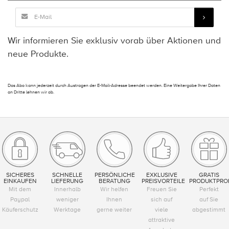
Wir informieren Sie exklusiv vorab über Aktionen und
neue Produkte.
Das Abo kann jederzeit durch Austragen der E-Mail-Adresse beendet werden. Eine Weitergabe Ihrer Daten
an Dritte lehnen wir ab.
SICHERES
SCHNELLE
PERSÖNLICHE
EXKLUSIVE
GRATIS
EINKAUFEN
LIEFERUNG
BERATUNG
PREISVORTEILE
PRODUKTPRO
Mit dem
Innerhalb
Wir helfen
Freuen Sie
Perfekt
Paypal
weniger
Ihnen
sich auf
auf Sie
Käuferschutz
Werktage
gerne weiter
viele
abgestimmt
attraktive