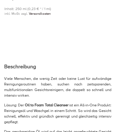
Inhalt: 250 ml (0,23 € * / 1 ml)
inkl. MwSt. zzgl.
Versandkosten
Beschreibung
Viele Menschen, die wenig Zeit oder keine Lust für aufwändige
Reinigungsroutinen haben, suchen nach zeitsparenden,
multifunktionalen Gesichtsreinigern, die doppelt so schnell und
intensiv wirken.
Lösung: Der
Oil to Foam Total Cleanser
ist ein All-in-One Produkt:
Reinigungsöl und Waschgel in einem Schritt. So wird das Gesicht
schnell, effektiv und gründlich gereinigt und gleichzeitig intensiv
gepflegt.
Das geschmeidige Öl wird auf das leicht angefeuchtete Gesicht