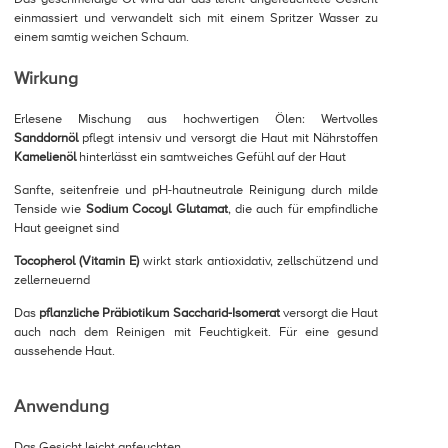
einmassiert und verwandelt sich mit einem Spritzer Wasser zu
einem samtig weichen Schaum.
Wirkung
Erlesene Mischung aus hochwertigen Ölen: Wertvolles
Sanddornöl
pflegt intensiv und versorgt die Haut mit Nährstoffen
Kamelienöl
hinterlässt ein samtweiches Gefühl auf der Haut
Sanfte, seitenfreie und pH-hautneutrale Reinigung durch milde
Tenside wie
Sodium Cocoyl Glutamat
, die auch für empfindliche
Haut geeignet sind
Tocopherol (Vitamin E)
wirkt stark antioxidativ, zellschützend und
zellerneuernd
Das
pflanzliche Präbiotikum Saccharid-Isomerat
versorgt die Haut
auch nach dem Reinigen mit Feuchtigkeit. Für eine gesund
aussehende Haut.
Anwendung
Das Gesicht leicht anfeuchten.