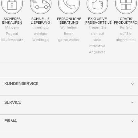
SICHERES
SCHNELLE
PERSÖNLICHE
EXKLUSIVE
GRATIS
EINKAUFEN
LIEFERUNG
BERATUNG
PREISVORTEILE
PRODUKTPRO
Mit dem
Innerhalb
Wir helfen
Freuen Sie
Perfekt
Paypal
weniger
Ihnen
sich auf
auf Sie
Käuferschutz
Werktage
gerne weiter
viele
abgestimmt
attraktive
Angebote
KUNDENSERVICE
SERVICE
FIRMA