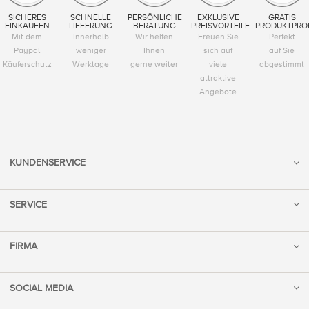
SICHERES
SCHNELLE
PERSÖNLICHE
EXKLUSIVE
GRATIS
EINKAUFEN
LIEFERUNG
BERATUNG
PREISVORTEILE
PRODUKTPRO
Mit dem
Innerhalb
Wir helfen
Freuen Sie
Perfekt
Paypal
weniger
Ihnen
sich auf
auf Sie
Käuferschutz
Werktage
gerne weiter
viele
abgestimmt
attraktive
Angebote
KUNDENSERVICE
SERVICE
FIRMA
SOCIAL MEDIA