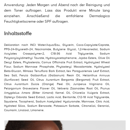
Anwendung: Jeden Morgen und Abend nach der Reinigung und
dem Toner auftragen. Lass das Produkt eine Minute lang
einziehen. Anschließend die emfohlene Dermalogica
Feuchtigkeitscreme oder SPF auftragen.
Inhaltsstoffe
Deklaration nach INCI: Water/Aqua/Eau, Glycerin, Coco-Caprylate/Caprate,
PPG-24-Glycereth-24, Niacinamide, Butylene Glycol, 1,2-Hexanediol, Sodium
Acrylates Crosspolymer-2, C18-36 Acid Triglyceride, Sodium
Polyacryloyldimethyl Taurate, Hydroxyacetophenone, Jojoba Esters, Olive Oil
Decyl Esters, Phytosterols, Cornus Ofﬁcinalis Fruit Extract, Hydrolyzed Wheat
Flour, Sodium Mannose Phosphate, Phytosteryl Macadamiate, Hydrolyzed
Beta-Glucan, Mimosa Tenuiﬂora Bark Extract, Ilex Paraguariensis Leaf Extract,
Sea Salt, Ferula Galbaniﬂua (Galbanum) Resin Oil, Helianthus Annuus
(Sunﬂower) Seed Oil, Citrus Aurantium Bergamia (Bergamot) Fruit Extract,
Citrus Aurantium Dulcis (Orange) Peel Oil, Juniperus Virginiana Oil,
Pelargonium Graveolens Flower Oil, Vetiveria Zizanoides Root Oil, Prunus
Amygdalus Amara (Bitter Almond) Kernel Oil, Chlorella Vulgaris Extract,
Dipteryx Odorata Seed Extract, Lactic Acid, Bentonite, C12-18 Acid Triglyceride,
Squalene, Tocopherol, Sodium Acetylated Hyaluronate, Mannose, Citric Acid,
Hydrated Silica, Sodium Benzoate, Potassium Sorbate, Citronellol, Geraniol,
Coumarin, Linalool, Limonene.