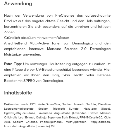
Anwendung
Nach der Verwendung von PreCleanse das aufgeschäumte
Produkt auf das angefeuchtete Gesicht und den Hals auftragen,
konzentrieren Sie sich besonders auf die unreinen und fettigen
Zonen.
Gründlich abspülen mit warmem Wasser.
Anschließend Multi-Active Toner von Dermalogica und den
empfohlenen Intensive Moisture Balance 2.0 Dermalogica
Moisturizer anwenden.
Extra Tipp:
Um vorzeitiger Haultalterung entgegen zu wirken ist
eine Pflege die vor UV-Belastung schützt besonders wichtig. Hier
empfehlen wir Ihnen den Daily Skin Health Solar Defense
Booster mit SPF50 von Dermalogica.
Inhaltsstoffe
Deklaration nach INCI: Water/Aqua/Eau, Sodium Laureth Sulfate, Disodium
Lauroamphodiacetate, Sodium Trideceth Sulfate, Hexylene Glycol,
Hydroxyethylcellulose, Lavandula Angustifolia (Lavender) Extract, Melissa
Officinalis Leaf Extract, Quillaja Saponara Bark Extract, PPG-5-Ceteth-20, Citric
Acid, Sodium Chloride, Phenoxyethanol, Methylparaben, Propylparaben,
Lavandula Angustfolia (Lavender) Oil.