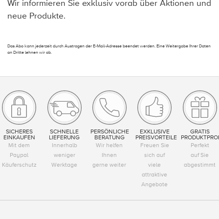
Wir informieren Sie exklusiv vorab über Aktionen und
neue Produkte.
Das Abo kann jederzeit durch Austragen der E-Mail-Adresse beendet werden. Eine Weitergabe Ihrer Daten
an Dritte lehnen wir ab.
SICHERES
SCHNELLE
PERSÖNLICHE
EXKLUSIVE
GRATIS
EINKAUFEN
LIEFERUNG
BERATUNG
PREISVORTEILE
PRODUKTPRO
Mit dem
Innerhalb
Wir helfen
Freuen Sie
Perfekt
Paypal
weniger
Ihnen
sich auf
auf Sie
Käuferschutz
Werktage
gerne weiter
viele
abgestimmt
attraktive
Angebote