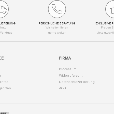
LIEFERUNG
PERSÖNLICHE BERATUNG
EXKLUSIVE P
rhalb
Wir helfen Ihnen
Freuen Si
Werktage
gerne weiter
viele attrak
CE
FIRMA
Impressum
n
Widerrufsrecht
infos
Datenschutzerklärung
gsarten
AGB