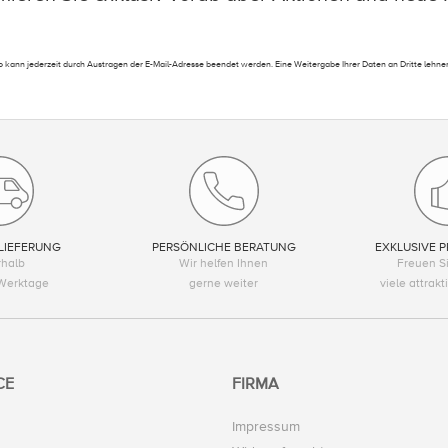
 kann jederzeit durch Austragen der E-Mail-Adresse beendet werden. Eine Weitergabe Ihrer Daten an Dritte lehnen
LIEFERUNG
PERSÖNLICHE BERATUNG
EXKLUSIVE P
rhalb
Wir helfen Ihnen
Freuen Si
Werktage
gerne weiter
viele attrak
CE
FIRMA
Impressum