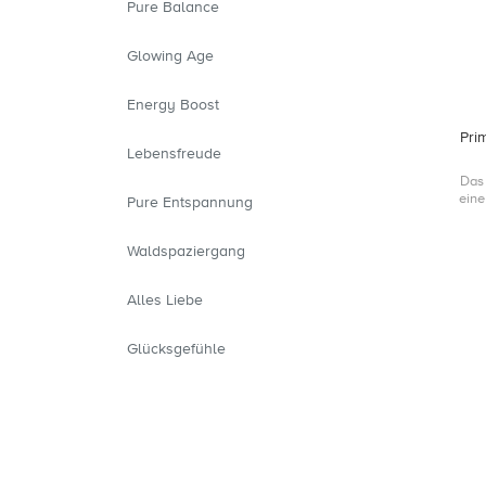
Pure Balance
Glowing Age
Energy Boost
Pri
Lebensfreude
Das 
eine
Pure Entspannung
Apr
Waldspaziergang
Alles Liebe
Glücksgefühle