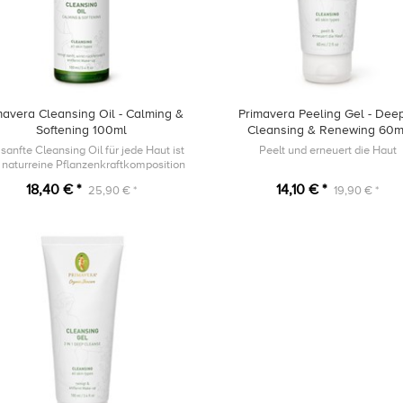
mavera Cleansing Oil - Calming &
Primavera Peeling Gel - Dee
Softening 100ml
Cleansing & Renewing 60m
sanfte Cleansing Oil für jede Haut ist
Peelt und erneuert die Haut
 naturreine Pflanzenkraftkomposition
mit Bio Gurkensamenöl, Bio
18,40 € *
14,10 € *
25,90 € *
19,90 € *
ikosenkernöl und Bio Hanfsamenöl.