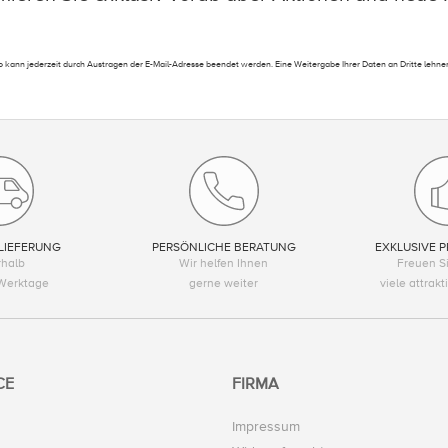
 kann jederzeit durch Austragen der E-Mail-Adresse beendet werden. Eine Weitergabe Ihrer Daten an Dritte lehnen
LIEFERUNG
PERSÖNLICHE BERATUNG
EXKLUSIVE P
rhalb
Wir helfen Ihnen
Freuen Si
Werktage
gerne weiter
viele attrak
CE
FIRMA
Impressum