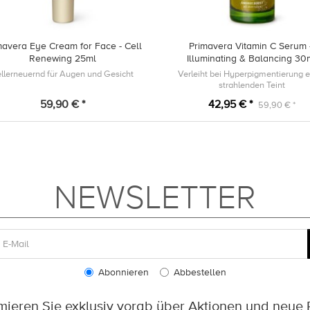
mavera Eye Cream for Face - Cell
Primavera Vitamin C Serum
Renewing 25ml
Illuminating & Balancing 30
llerneuernd für Augen und Gesicht
Verleiht bei Hyperpigmentierung 
strahlenden Teint
59,90 € *
42,95 € *
59,90 € *
NEWSLETTER
Abonnieren
Abbestellen
rmieren Sie exklusiv vorab über Aktionen und neue 