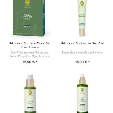
Primavera Starter & Travel Set
Primavera Spot Acute Gel 10ml
Pure Balance
Drei Pflegeschritte (Reinigung,
Dient als Soforthilfe bei Pickeln.
Toner, Pflege) für Mischhaut und
Haut mit öliger Tendenz. Ideal zum
15,90 € *
15,90 € *
Kennenlernen oder für den Kurztrip
am Wochenende.