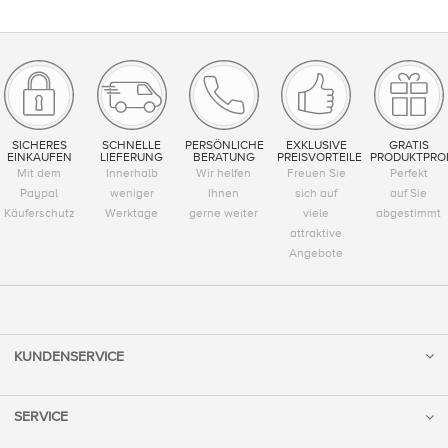
SICHERES
SCHNELLE
PERSÖNLICHE
EXKLUSIVE
GRATIS
EINKAUFEN
LIEFERUNG
BERATUNG
PREISVORTEILE
PRODUKTPRO
Mit dem
Innerhalb
Wir helfen
Freuen Sie
Perfekt
Paypal
weniger
Ihnen
sich auf
auf Sie
Käuferschutz
Werktage
gerne weiter
viele
abgestimmt
attraktive
Angebote
KUNDENSERVICE
SERVICE