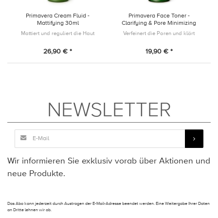
Primavera Cream Fluid -
Primavera Face Toner -
Mattifying 30ml
Clarifying & Pore Minimizing
100ml
Mattiert und reguliert die Haut
Verfeinert die Poren und klärt
26,90 € *
19,90 € *
NEWSLETTER
Wir informieren Sie exklusiv vorab über Aktionen und
neue Produkte.
Das Abo kann jederzeit durch Austragen der E-Mail-Adresse beendet werden. Eine Weitergabe Ihrer Daten
an Dritte lehnen wir ab.