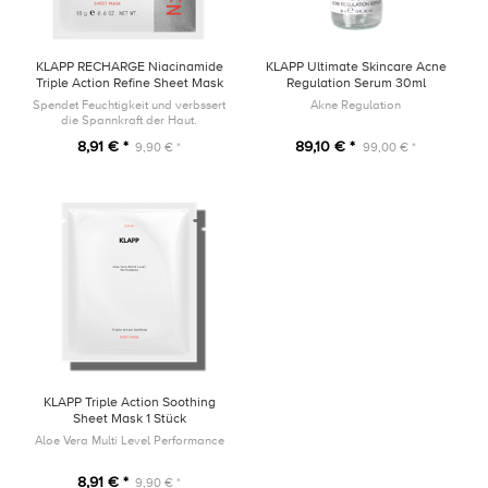
KLAPP RECHARGE Niacinamide
KLAPP Ultimate Skincare Acne
Triple Action Refine Sheet Mask
Regulation Serum 30ml
1 Stück
Spendet Feuchtigkeit und verbssert
Akne Regulation
die Spannkraft der Haut.
8,91 € *
89,10 € *
9,90 € *
99,00 € *
KLAPP Triple Action Soothing
Sheet Mask 1 Stück
Aloe Vera Multi Level Performance
8,91 € *
9,90 € *