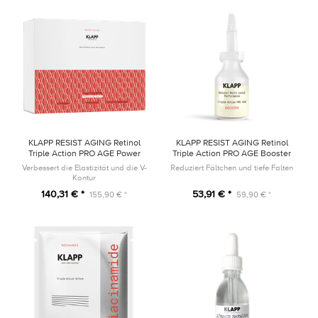
KLAPP RESIST AGING Retinol
KLAPP RESIST AGING Retinol
Triple Action PRO AGE Power
Triple Action PRO AGE Booster
Trio SET
15ml
Verbessert die Elastizität und die V-
Reduziert Fältchen und tiefe Falten
Kontur
140,31 € *
53,91 € *
155,90 € *
59,90 € *