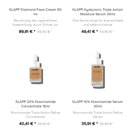
KLAPP Diamond Face Cream 50
KLAPP Hyaluronic Triple Action
ml
Moisture Serum 30ml
Bewahrung der jugendlichen
Das Serum sorgt für eine schnelle
Ausstrahlung durch Schutz vor
und tiefenwirksame
vorzeitiger Hautalterung
Feuchtigkeitszufuhr. Für ein
89,91 € *
49,41 € *
99,90 € *
54,90 € *
spürbar pralles Hautgefühl und
einen natürlichen Glow.
KLAPP 20% Niacinamide
KLAPP 10% Niacinamide Serum
Concentrate 15ml
30ml
Niacinamide Triple Action Refine
Niacinamide Triple Action Refine
Concentrate
Serum
40,41 € *
35,91 € *
44,90 € *
39,90 € *