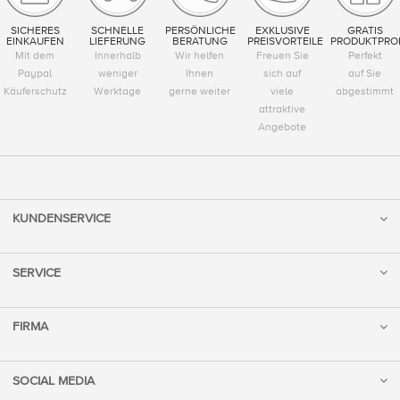
SICHERES
SCHNELLE
PERSÖNLICHE
EXKLUSIVE
GRATIS
EINKAUFEN
LIEFERUNG
BERATUNG
PREISVORTEILE
PRODUKTPRO
Mit dem
Innerhalb
Wir helfen
Freuen Sie
Perfekt
Paypal
weniger
Ihnen
sich auf
auf Sie
Käuferschutz
Werktage
gerne weiter
viele
abgestimmt
attraktive
Angebote
KUNDENSERVICE
SERVICE
FIRMA
SOCIAL MEDIA