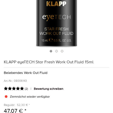
KLAPP eyeTECH Star Fresh Work Out Fluid 15ml
Belebendes Work Out Fluid
Art.-Nr.:
08006143
(
2
)
Bewertung schreiben
Demnächst wieder verfügbar
Regulär:
52,30 € *
47,07 € *