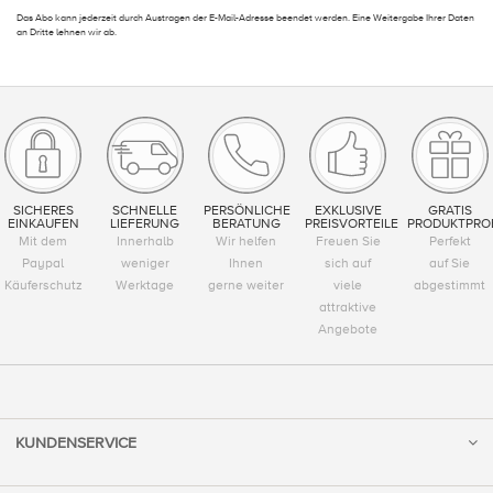
Das Abo kann jederzeit durch Austragen der E-Mail-Adresse beendet werden. Eine Weitergabe Ihrer Daten
an Dritte lehnen wir ab.
SICHERES
SCHNELLE
PERSÖNLICHE
EXKLUSIVE
GRATIS
EINKAUFEN
LIEFERUNG
BERATUNG
PREISVORTEILE
PRODUKTPRO
Mit dem
Innerhalb
Wir helfen
Freuen Sie
Perfekt
Paypal
weniger
Ihnen
sich auf
auf Sie
Käuferschutz
Werktage
gerne weiter
viele
abgestimmt
attraktive
Angebote
KUNDENSERVICE