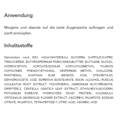
Anwendung
Morgens und abends auf die zarte Augenpartie auftragen und
sanft einklopfen.
Inhaltsstoffe
Deklaration nach INCI: AQUA/WATER/EAU, GLYCERIN, CAPRYLIC/CAPRIC
TRIGLYCERIDE, BUTYROSPERMUM PARKII (SHEA)BUTTER, BUTYLENE GLYCOL,
HYDROXYETHYL ACRYLATE/SODIUM ACRYLOYLDIMETHYL TAURATE
COPOLYMER, PHENOXYETHANOL, HESPERIDIN METHYL CHALCONE,
PANTHENOL, XANTHAN GUM, BENZOIC ACID, STEARETH-20,
DEHYDROACETIC ACID, SORBITAN ISOSTEARATE, ESCIN, ALCOHOL, RUSCUS
ACULEATUS ROOT EXTRACT, TOCOPHEROL, AMMONIUM GLYCYRRHIZATE,
DIPEPTIDE-2, CENTELLA ASIATICA LEAF EXTRACT, ETHYLHEXYLGLYCERIN,
POTASSIUM SORBATE, HYDROLYZED YEAST PROTEIN, CALENDULA
OFFICINALIS (MARIGOLD) FLOWER EXTRACT, ASCORBYL PALMITATE, SODIUM
CITRATE, PALMITOYL TETRAPEPTIDE-7, CITRIC ACID, ASORBIC ACID