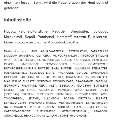
einwirken lassen. Somit wird die Regeneration der Haut optimal
gefördert.
Inhaltsstoffe
Hauptwirkstoffe:pflanzliche Peptide, Sheabutter, Jojobaöl,
Maiskeimöl, Sojaöl, Panthenol, Harnstoff, Vitamin E, Allantoin,
biotechnologische Enzyme, Avocadoöl, Lecithin
Deklaration nach INCI: AQUA/WATER/EAU, PETROLATUM, PARAFFINUM
LIQUIDUM (MINNERAL OIL) CERA MICROCRISTALLINA (MICROCRYSTALLINE
WAX), DECYL OLEATE,PEG-45/DODECYL GLYCOL COPOYMER, PENTYLENE
GLYCOL, DIMETHICONE, PEG-22/ODEXYL CLYCOL COMPOLYMER,
BUTYROSPERUM PARKII BUTTER (SHEA BUTTER), ALUMINIUM STEARATES,
POLYGLYCERYL-2 SESQIISOSTERATE, PROPYLENE GLYCOL, SIMMONDSIA
CHINENSIS (JOJOBA) SEED OIL, PERSEA GRATISSIMA (AVOCADO) OIL,
MAGNESIUM SULFATE, SORBITAN SESQUIOLEATE, FRAGRANCE (PARFUM),
ISOPROPYL PALMITATE, CERA ALBA (BEESWAX), GLYCERIN, BUTYLENE
GLYCOL, PANTHENOL, ASCORBYL PALMITATE, UREA, GLYCINE SOJA
(SOYBEAN) PROTEIN, SUPEROXIDE DISMUTASE, GLYCYRRHETINIC ACID,
TOCOPHEROL, LECTHIN, ALLANTON, SODIUM DEXTRAN SULFATE,
ETHYLGLYCERIN, PHENOXYETHANOL, METHYLPARABEN, ETHYLPARABEN,
BUTYLPARABEN, PROPYLBARABEN, SODIUM HEXYL 3-CYCLOHEXENE
CARBOXALDEHYDE, BUTYLPHENYL METHYLPROPIONAL, LINALOOL,
CITRONELLOL, HEXYL CINNAMAL, ALPHA-ISOMETHYL IONONE