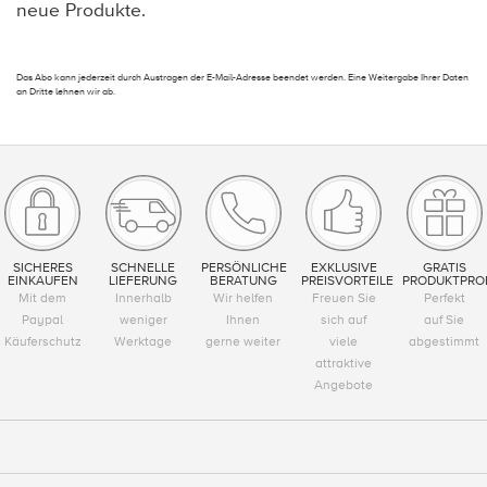
neue Produkte.
Das Abo kann jederzeit durch Austragen der E-Mail-Adresse beendet werden. Eine Weitergabe Ihrer Daten
an Dritte lehnen wir ab.
SICHERES
SCHNELLE
PERSÖNLICHE
EXKLUSIVE
GRATIS
EINKAUFEN
LIEFERUNG
BERATUNG
PREISVORTEILE
PRODUKTPRO
Mit dem
Innerhalb
Wir helfen
Freuen Sie
Perfekt
Paypal
weniger
Ihnen
sich auf
auf Sie
Käuferschutz
Werktage
gerne weiter
viele
abgestimmt
attraktive
Angebote