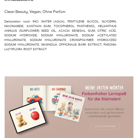
Clean Beauty, Vegan, Ohne Parfüm
Deklaration nach INCI: WATER (AQUA), PENTYLENE GLYCOL, GLYCERIN,
NIACINAMIDE, XANTHAN GUM, TOCOPHEROL, PANTHENOL, HELIANTHUS
ANNUUS (SUNFLOWER) SEED OIL, ACACIA SENEGAL GUM, CITRIC ACID,
SODIUM HYDROXIDE, SODIUM HYALURONATE, SODIUM ACETYLATED
HYALURONATE, SODIUM HYALURONATE CROSSPOLYMER, HYDROLYZED
SODIUM HYALURONATE, MAGNOLIA OFFICINALIS BARK EXTRACT, PAEONIA
LACTIFLORA ROOT EXTRACT