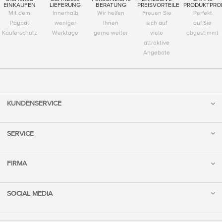
EINKAUFEN
LIEFERUNG
BERATUNG
PREISVORTEILE
PRODUKTPRO
Mit dem
Innerhalb
Wir helfen
Freuen Sie
Perfekt
Paypal
weniger
Ihnen
sich auf
auf Sie
Käuferschutz
Werktage
gerne weiter
viele
abgestimmt
attraktive
Angebote
KUNDENSERVICE
SERVICE
FIRMA
SOCIAL MEDIA