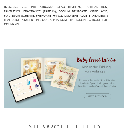
Deklaration nach INCI: AQUA/WATER/EAU, GLYCERIN, XANTHAN GUM,
PANTHENOL, FRAGRANCE (PARFUM), SODIUM BENZOATE, CITRIC ACID,
POTASSIUM SORBATE, PHENOXYETHANOL, LIMONENE ALOE BARBADENSIS
LEAF JUICE POWDER, LINALOOL, ALPHA-ISOMETHYL IONONE, CITRONELLOL,
COUMARIN