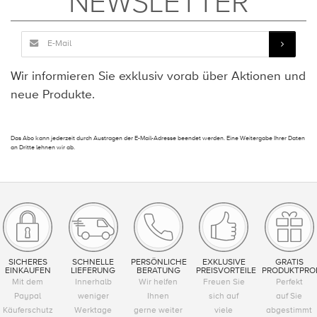
NEWSLETTER
Wir informieren Sie exklusiv vorab über Aktionen und
neue Produkte.
Das Abo kann jederzeit durch Austragen der E-Mail-Adresse beendet werden. Eine Weitergabe Ihrer Daten
an Dritte lehnen wir ab.
SICHERES
SCHNELLE
PERSÖNLICHE
EXKLUSIVE
GRATIS
EINKAUFEN
LIEFERUNG
BERATUNG
PREISVORTEILE
PRODUKTPRO
Mit dem
Innerhalb
Wir helfen
Freuen Sie
Perfekt
Paypal
weniger
Ihnen
sich auf
auf Sie
Käuferschutz
Werktage
gerne weiter
viele
abgestimmt