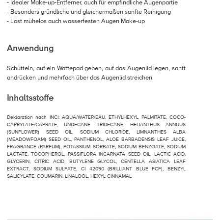
- Idealer Make-up-Entferner, auch für empfindliche Augenpartie
- Besonders gründliche und gleichermaßen sanfte Reinigung
- Löst mühelos auch wasserfesten Augen Make-up
Anwendung
Schütteln, auf ein Wattepad geben, auf das Augenlid legen, sanft
andrücken und mehrfach über das Augenlid streichen.
Inhaltsstoffe
Deklaration nach INCI: AQUA/WATER/EAU, ETHYLHEXYL PALMITATE, COCO-
CAPRYLATE/CAPRATE, UNDECANE TRIDECANE, HELIANTHUS ANNUUS
(SUNFLOWER) SEED OIL, SODIUM CHLORIDE, LIMNANTHES ALBA
(MEADOWFOAM) SEED OIL, PANTHENOL, ALOE BARBADENSIS LEAF JUICE,
FRAGRANCE (PARFUM), POTASSIUM SORBATE, SODIUM BENZOATE, SODIUM
LACTATE, TOCOPHEROL, PASSIFLORA INCARNATA SEED OIL, LACTIC ACID,
GLYCERIN, CITRIC ACID, BUTYLENE GLYCOL, CENTELLA ASIATICA LEAF
EXTRACT, SODIUM SULFATE, CI 42090 (BRILLIANT BLUE FCF), BENZYL
SALICYLATE, COUMARIN, LINALOOL, HEXYL CINNAMAL