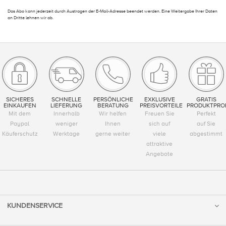
Das Abo kann jederzeit durch Austragen der E-Mail-Adresse beendet werden. Eine Weitergabe Ihrer Daten
an Dritte lehnen wir ab.
SICHERES
SCHNELLE
PERSÖNLICHE
EXKLUSIVE
GRATIS
EINKAUFEN
LIEFERUNG
BERATUNG
PREISVORTEILE
PRODUKTPRO
Mit dem
Innerhalb
Wir helfen
Freuen Sie
Perfekt
Paypal
weniger
Ihnen
sich auf
auf Sie
Käuferschutz
Werktage
gerne weiter
viele
abgestimmt
attraktive
Angebote
KUNDENSERVICE