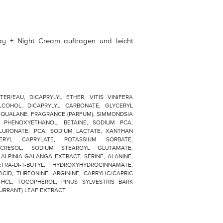
Day + Night Cream auftragen und leicht
ATER/EAU, DICAPRYLYL ETHER, VITIS VINIFERA
LCOHOL, DICAPRYLYL CARBONATE, GLYCERYL
SQUALANE, FRAGRANCE (PARFUM), SIMMONDSIA
, PHENOXYETHANOL, BETAINE, SODIUM PCA,
LURONATE, PCA, SODIUM LACTATE, XANTHAN
RYL CAPRYLATE, POTASSIUM SORBATE,
-CRESOL, SODIUM STEAROYL GLUTAMATE,
ALPINIA GALANGA EXTRACT, SERINE, ALANINE,
TRA-DI-T-BUTYL, HYDROXYHYDROCINNAMATE,
CID, THREONINE, ARGININE, CAPRYLIC/CAPRIC
E HCL, TOCOPHEROL, PINUS SYLVESTRIS BARK
CURRANT) LEAF EXTRACT