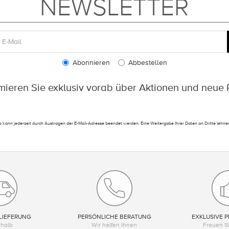
NEWSLETTER
Abonnieren
Abbestellen
rmieren Sie exklusiv vorab über Aktionen und neue 
 kann jederzeit durch Austragen der E-Mail-Adresse beendet werden. Eine Weitergabe Ihrer Daten an Dritte lehnen
LIEFERUNG
PERSÖNLICHE BERATUNG
EXKLUSIVE P
rhalb
Wir helfen Ihnen
Freuen Si