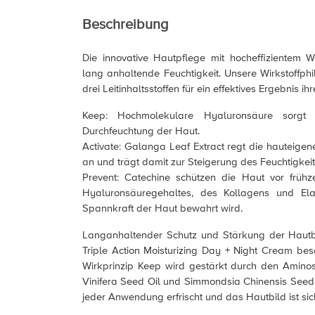
Beschreibung
Die innovative Hautpflege mit hocheffizientem Wi
lang anhaltende Feuchtigkeit. Unsere Wirkstoffphi
drei Leitinhaltsstoffen für ein effektives Ergebnis ih
Keep: Hochmolekulare Hyaluronsäure sorgt 
Durchfeuchtung der Haut.
Activate: Galanga Leaf Extract regt die hauteige
an und trägt damit zur Steigerung des Feuchtigkeit
Prevent: Catechine schützen die Haut vor frühz
Hyaluronsäuregehaltes, des Kollagens und Ela
Spannkraft der Haut bewahrt wird.
Langanhaltender Schutz und Stärkung der Hautba
Triple Action Moisturizing Day + Night Cream bes
Wirkprinzip Keep wird gestärkt durch den Aminos
Vinifera Seed Oil und Simmondsia Chinensis Seed O
jeder Anwendung erfrischt und das Hautbild ist sic