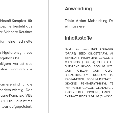
Anwendung
rkstoff-Komplex für
Triple Action Moisturizing 
losphie besteht aus
einmassieren.
rer Skincare Routine:
Inhaltsstoffe
für eine schnelle
Deklaration nach INCI: AQUA/W
ne Hyaluronsynthese
(GRAPE) SEED OIL,CETEARYL A
sgehalts bei.
BEHENATE, PROPYLENE GLYCOL, 
CHINENSIS (JOJOBA) SEED OIL
eitigem Verlust des
BUTYLENE GLYCOL SODIUM HYA
stins, wodurch die
GUM, GELLAN GUM, GLYCE
BENZOTRIAZOLYL DODECYL P
PROPANEDIOL, SODIUM PHYTATE, 
GLYCINE, PENTAERYTHRITYL TE
rriere sind für die
PENTYLENE GLYCOL, GLUTAMIC A
onders wichtig. Das
TRIGLYCERIDE, PROLINE, LYSIN
äure-Komplex, Vitis
EXTRACT, RIBES NIGRUM (BLACK 
il. Die Haut ist mit
htbar aufgepolstert.