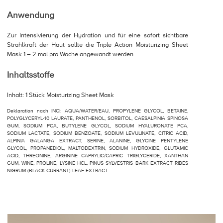
Anwendung
Zur Intensivierung der Hydration und für eine sofort sichtbare
Strahlkraft der Haut sollte die Triple Action Moisturizing Sheet
Mask 1 – 2 mal pro Woche angewandt werden.
Inhaltsstoffe
Inhalt: 1 Stück Moisturizing Sheet Mask
Deklaration nach INCI: AQUA/WATER/EAU, PROPYLENE GLYCOL, BETAINE,
POLYGLYCERYL-10 LAURATE, PANTHENOL, SORBITOL, CAESALPINIA SPINOSA
GUM, SODIUM PCA, BUTYLENE GLYCOL, SODIUM HYALURONATE PCA,
SODIUM LACTATE, SODIUM BENZOATE, SODIUM LEVULINATE, CITRIC ACID,
ALPINIA GALANGA EXTRACT, SERINE, ALANINE, GLYCINE PENTYLENE
GLYCOL, PROPANEDIOL, MALTODEXTRIN, SODIUM HYDROXIDE, GLUTAMIC
ACID, THREONINE, ARGININE CAPRYLIC/CAPRIC TRIGLYCERIDE, XANTHAN
GUM, WINE, PROLINE, LYSINE HCL, PINUS SYLVESTRIS BARK EXTRACT RIBES
NIGRUM (BLACK CURRANT) LEAF EXTRACT