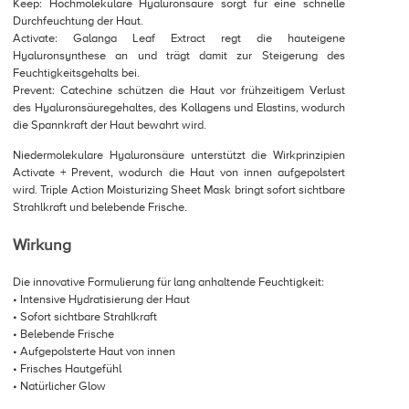
Keep: Hochmolekulare Hyaluronsäure sorgt für eine schnelle
Durchfeuchtung der Haut.
Activate: Galanga Leaf Extract regt die hauteigene
Hyaluronsynthese an und trägt damit zur Steigerung des
Feuchtigkeitsgehalts bei.
Prevent: Catechine schützen die Haut vor frühzeitigem Verlust
des Hyaluronsäuregehaltes, des Kollagens und Elastins, wodurch
die Spannkraft der Haut bewahrt wird.
Niedermolekulare Hyaluronsäure unterstützt die Wirkprinzipien
Activate + Prevent, wodurch die Haut von innen aufgepolstert
wird. Triple Action Moisturizing Sheet Mask bringt sofort sichtbare
Strahlkraft und belebende Frische.
Wirkung
Die innovative Formulierung für lang anhaltende Feuchtigkeit:
• Intensive Hydratisierung der Haut
• Sofort sichtbare Strahlkraft
• Belebende Frische
• Aufgepolsterte Haut von innen
• Frisches Hautgefühl
• Natürlicher Glow