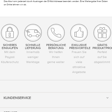
Das Abo kann jederzeit durch Austragen der E-Mail-Adresse beendet werden. Eine Weitergabe Ihrer Daten
an Dritte lehnen wir ab.
SICHERES
SCHNELLE
PERSÖNLICHE
EXKLUSIVE
GRATIS
EINKAUFEN
LIEFERUNG
BERATUNG
PREISVORTEILE
PRODUKTPRO
Mit dem
Innerhalb
Wir helfen
Freuen Sie
Perfekt
Paypal
weniger
Ihnen
sich auf
auf Sie
Käuferschutz
Werktage
gerne weiter
viele
abgestimmt
attraktive
Angebote
KUNDENSERVICE