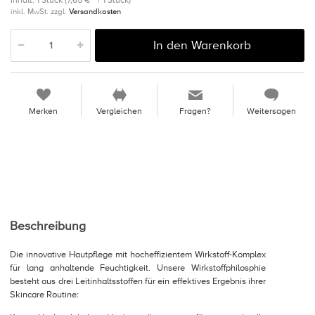
Inhalt: 1 Stück (7,65 € * / 1 Stück)
inkl. MwSt. zzgl.
Versandkosten
In den Warenkorb
Merken
Vergleichen
Fragen?
Weitersagen
Beschreibung
Die innovative Hautpflege mit hocheffizientem Wirkstoff-Komplex
für lang anhaltende Feuchtigkeit. Unsere Wirkstoffphilosphie
besteht aus drei Leitinhaltsstoffen für ein effektives Ergebnis ihrer
Skincare Routine: