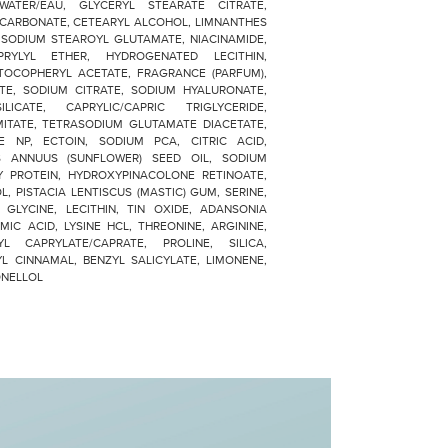
/WATER/EAU, GLYCERYL STEARATE CITRATE,
 CARBONATE, CETEARYL ALCOHOL, LIMNANTHES
 SODIUM STEAROYL GLUTAMATE, NIACINAMIDE,
PRYLYL ETHER, HYDROGENATED LECITHIN,
TOCOPHERYL ACETATE, FRAGRANCE (PARFUM),
TE, SODIUM CITRATE, SODIUM HYALURONATE,
CATE, CAPRYLIC/CAPRIC TRIGLYCERIDE,
MITATE, TETRASODIUM GLUTAMATE DIACETATE,
E NP, ECTOIN, SODIUM PCA, CITRIC ACID,
US ANNUUS (SUNFLOWER) SEED OIL, SODIUM
Y PROTEIN, HYDROXYPINACOLONE RETINOATE,
, PISTACIA LENTISCUS (MASTIC) GUM, SERINE,
, GLYCINE, LECITHIN, TIN OXIDE, ADANSONIA
MIC ACID, LYSINE HCL, THREONINE, ARGININE,
L CAPRYLATE/CAPRATE, PROLINE, SILICA,
YL CINNAMAL, BENZYL SALICYLATE, LIMONENE,
ONELLOL