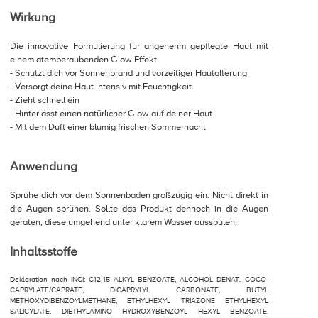
Wirkung
Die innovative Formulierung für angenehm gepflegte Haut mit
einem atemberaubenden Glow Effekt:
- Schützt dich vor Sonnenbrand und vorzeitiger Hautalterung
- Versorgt deine Haut intensiv mit Feuchtigkeit
- Zieht schnell ein
- Hinterlässt einen natürlicher Glow auf deiner Haut
- Mit dem Duft einer blumig frischen Sommernacht
Anwendung
Sprühe dich vor dem Sonnenbaden großzügig ein. Nicht direkt in
die Augen sprühen. Sollte das Produkt dennoch in die Augen
geraten, diese umgehend unter klarem Wasser ausspülen.
Inhaltsstoffe
Deklaration nach INCI: C12-15 ALKYL BENZOATE, ALCOHOL DENAT., COCO-
CAPRYLATE/CAPRATE, DICAPRYLYL CARBONATE, BUTYL
METHOXYDIBENZOYLMETHANE, ETHYLHEXYL TRIAZONE ETHYLHEXYL
SALICYLATE, DIETHYLAMINO HYDROXYBENZOYL HEXYL BENZOATE,