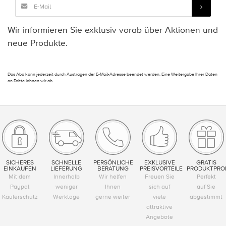
Wir informieren Sie exklusiv vorab über Aktionen und
neue Produkte.
Das Abo kann jederzeit durch Austragen der E-Mail-Adresse beendet werden. Eine Weitergabe Ihrer Daten
an Dritte lehnen wir ab.
SICHERES
SCHNELLE
PERSÖNLICHE
EXKLUSIVE
GRATIS
EINKAUFEN
LIEFERUNG
BERATUNG
PREISVORTEILE
PRODUKTPRO
Mit dem
Innerhalb
Wir helfen
Freuen Sie
Perfekt
Paypal
weniger
Ihnen
sich auf
auf Sie
Käuferschutz
Werktage
gerne weiter
viele
abgestimmt
attraktive
Angebote