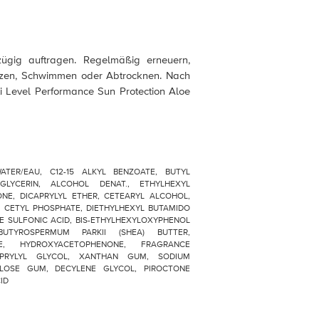
gig auftragen. Regelmäßig erneuern,
zen, Schwimmen oder Abtrocknen. Nach
Level Performance Sun Protection Aloe
/WATER/EAU, C12-15 ALKYL BENZOATE, BUTYL
GLYCERIN, ALCOHOL DENAT., ETHYLHEXYL
ONE, DICAPRYLYL ETHER, CETEARYL ALCOHOL,
M CETYL PHOSPHATE, DIETHYLHEXYL BUTAMIDO
E SULFONIC ACID, BIS-ETHYLHEXYLOXYPHENOL
BUTYROSPERMUM PARKII (SHEA) BUTTER,
SE, HYDROXYACETOPHENONE, FRAGRANCE
 CAPRYLYL GLYCOL, XANTHAN GUM, SODIUM
ULOSE GUM, DECYLENE GLYCOL, PIROCTONE
ID