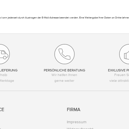
 kann jederzeit durch Austragen der E-Mail-Adresse beendet werden. Eine Weitergabe Ihrer Daten an Dritte lehnen
LIEFERUNG
PERSÖNLICHE BERATUNG
EXKLUSIVE P
rhalb
Wir helfen Ihnen
Freuen Si
Werktage
gerne weiter
viele attrak
CE
FIRMA
Impressum