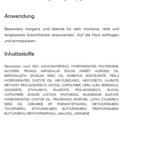
Anwendung
Besonders morgens und abends für sehr trockene, reife und
strapazierte Gesichtshaut anzuwenden. Auf die Haut auftragen
und einmassieren.
Inhaltsstoffe
Deklaration nach INCI: AQUA/WATER/EAÜ, HYDROGENATED POLYDECENE,
GLYCERIN, PRUNUS AMYGDALUS DULCIS (SWEET ALMOND) OIL,
BERTHOLLETIA EXCELSA SEED OIL, SORBITAN ISOSTEARATE, PEG-2
HYDROGENATED CASTOR OIL, HEXYLDECANOL, HEXYLDECYL LAURATE,
METHOXY PEG-22/DODECYL GLYCOL COPOLYMER, CERA ALBA (BEESWAX),
OZOKERITE, ETHYLHEXYL PALMITATE, PEG-45/D0DECYL GLYCOL
COPOLYMER, SODIUM LACTATE, PANTHENOL, MAGNESIUM SULFATE,
HYDROGENATED CASTOR OIL, FRAGRANCE (PARFÜM), LUFFA CYLINDRICA
SEED OIL, CERAMIDE NP, PHENOXYETHANOL, METHYLPARABEN,
TOCOPHEROL, ETHYLPARA-BEN, BUTYLPARABEN, PROPYLPARABEN,
BUTYLPHENYL METHYLPROPIONAL, LINALOOL, LIMONENE