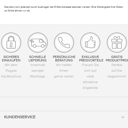
Das Abo kann jederzeit durch Austragen der E-Mail-Adresse beendet werden. Eine Weitergabe Ihrer Daten
an Dritte lehnen wir ab.
SICHERES
SCHNELLE
PERSÖNLICHE
EXKLUSIVE
GRATIS
EINKAUFEN
LIEFERUNG
BERATUNG
PREISVORTEILE
PRODUKTPRO
Mit dem
Innerhalb
Wir helfen
Freuen Sie
Perfekt
Paypal
weniger
Ihnen
sich auf
auf Sie
Käuferschutz
Werktage
gerne weiter
viele
abgestimmt
attraktive
Angebote
KUNDENSERVICE