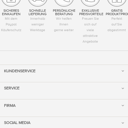
SICHERES
SCHNELLE
PERSÖNLICHE
EXKLUSIVE
GRATIS
EINKAUFEN
LIEFERUNG
BERATUNG
PREISVORTEILE
PRODUKTPRO
Mit dem
Innerhalb
Wir helfen
Freuen Sie
Perfekt
Paypal
weniger
Ihnen
sich auf
auf Sie
Käuferschutz
Werktage
gerne weiter
viele
abgestimmt
attraktive
Angebote
KUNDENSERVICE
SERVICE
FIRMA
SOCIAL MEDIA