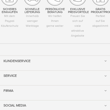
SICHERES
SCHNELLE
PERSÖNLICHE
EXKLUSIVE
GRATIS
EINKAUFEN
LIEFERUNG
BERATUNG
PREISVORTEILE
PRODUKTPRO
Mit dem
Innerhalb
Wir helfen
Freuen Sie
Perfekt
Paypal
weniger
Ihnen
sich auf
auf Sie
Käuferschutz
Werktage
gerne weiter
viele
abgestimmt
attraktive
Angebote
KUNDENSERVICE
SERVICE
FIRMA
SOCIAL MEDIA