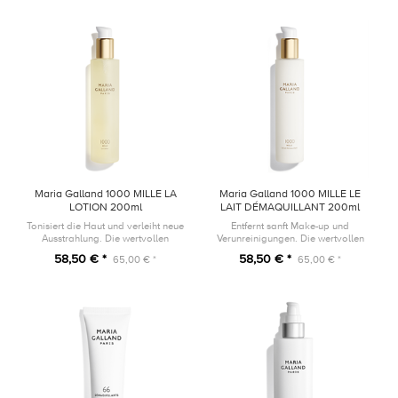
Haut.
Maria Galland 1000 MILLE LA
Maria Galland 1000 MILLE LE
LOTION 200ml
LAIT DÉMAQUILLANT 200ml
Tonisiert die Haut und verleiht neue
Entfernt sanft Make-up und
Ausstrahlung. Die wertvollen
Verunreinigungen. Die wertvollen
Aktivstoffe spenden Feuchtigkeit,
Aktivstoffe der Reinigungsmilch
58,50 € *
58,50 € *
65,00 € *
65,00 € *
glätten und bereiten die Haut auf
spenden Feuchtigkeit, beruhigen,
die MILLE-Pflegeprodukt...
glätten und schützen vor Umweltf...