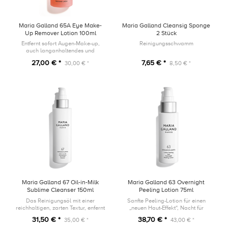
Maria Galland 65A Eye Make-
Maria Galland Cleansig Sponge
Up Remover Lotion 100ml
2 Stück
Entfernt sofort Augen-Make-up,
Reinigungsschwamm
auch langanhaltendes und
wasserfestes Make-up.
27,00 € *
7,65 € *
30,00 € *
8,50 € *
Maria Galland 67 Oil-in-Milk
Maria Galland 63 Overnight
Sublime Cleanser 150ml
Peeling Lotion 75ml
Das Reinigungsöl mit einer
Sanfte Peeling-Lotion für einen
reichhaltigen, zarten Textur, enfernt
„neuen Haut-Effekt“, Nacht für
selbst das hartnäckigste Make-up.
Nacht.
31,50 € *
38,70 € *
35,00 € *
43,00 € *
Hinterlässt keinen Fettfilm auf der