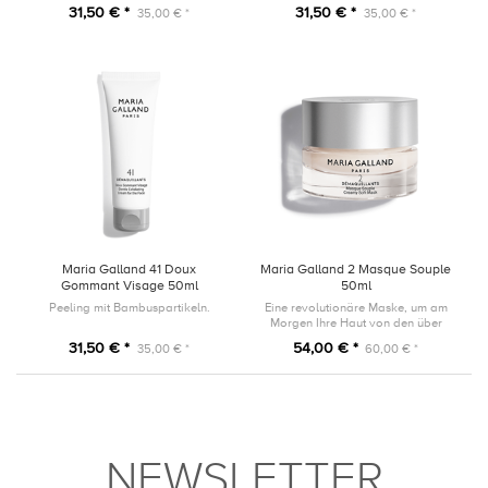
und hinterlässt eine weiche und
verwandelt es sich in einen
31,50 € *
31,50 € *
35,00 € *
35,00 € *
geschmeidige Haut.
erfrischenden Reinigungsschaum,
der alle Unreinheiten wirksam
entfernt.
Maria Galland 41 Doux
Maria Galland 2 Masque Souple
Gommant Visage 50ml
50ml
Peeling mit Bambuspartikeln.
Eine revolutionäre Maske, um am
Morgen Ihre Haut von den über
Nacht entstandenen Unreinheiten
31,50 € *
54,00 € *
35,00 € *
60,00 € *
zu reinigen.
NEWSLETTER