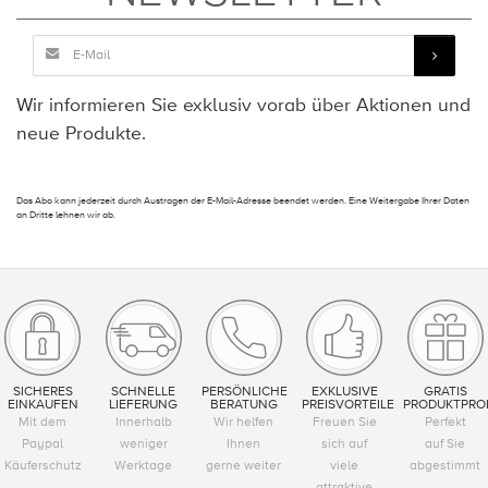
Wir informieren Sie exklusiv vorab über Aktionen und
neue Produkte.
Das Abo kann jederzeit durch Austragen der E-Mail-Adresse beendet werden. Eine Weitergabe Ihrer Daten
an Dritte lehnen wir ab.
SICHERES
SCHNELLE
PERSÖNLICHE
EXKLUSIVE
GRATIS
EINKAUFEN
LIEFERUNG
BERATUNG
PREISVORTEILE
PRODUKTPRO
Mit dem
Innerhalb
Wir helfen
Freuen Sie
Perfekt
Paypal
weniger
Ihnen
sich auf
auf Sie
Käuferschutz
Werktage
gerne weiter
viele
abgestimmt
attraktive