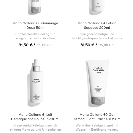
Maria Galland 66 Gommage
Maria Galland 64 Lotion
Doux 50ml
Soyeuse 200ml
Sanftes Wachs-Peeling auf
Eine geschmeidige und
enzymatischer Basis ohne
feuchtigkeitsspendende Lotion für
Peelingpartikel, ideal für sensible
alle Hauttypen: Sie bewahrt das
31,50 € *
31,50 € *
35,00 € *
35,00 € *
Haut.
Ökosystem der Haut, spendet
intensiv Feuchtigkeit und beruhigt
sie.
Maria Galland 61 Lait
Maria Galland 60 Gel
Démaquillant Douceur 200ml
Démaquillant Fraicheur 150ml
Diese sanfte Reinigungsmilch
Wenn das Reinigungsgel mit
entfernt Make-up und Unreinheiten
Wasser in Berührung kommt,