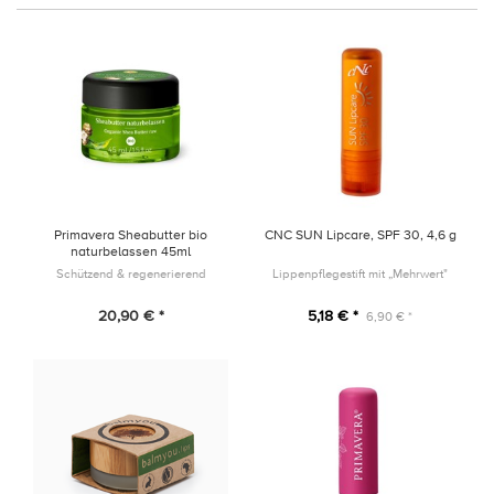
Primavera Sheabutter bio
CNC SUN Lipcare, SPF 30, 4,6 g
naturbelassen 45ml
Schützend & regenerierend
Lippenpflegestift mit „Mehrwert"
20,90 € *
5,18 € *
6,90 € *