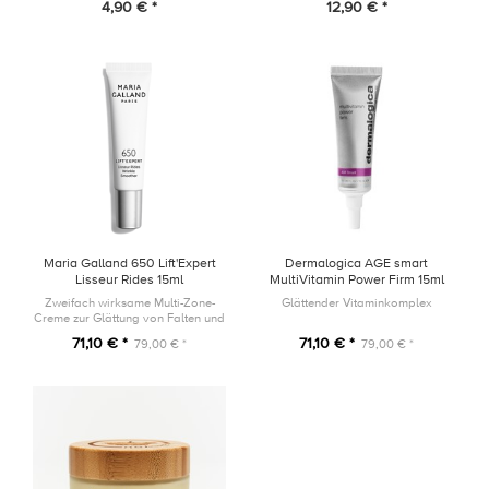
4,90 € *
12,90 € *
Maria Galland 650 Lift'Expert
Dermalogica AGE smart
Lisseur Rides 15ml
MultiVitamin Power Firm 15ml
Zweifach wirksame Multi-Zone-
Glättender Vitaminkomplex
Creme zur Glättung von Falten und
für eine jünger erscheinende
71,10 € *
71,10 € *
79,00 € *
79,00 € *
Augenpartie.