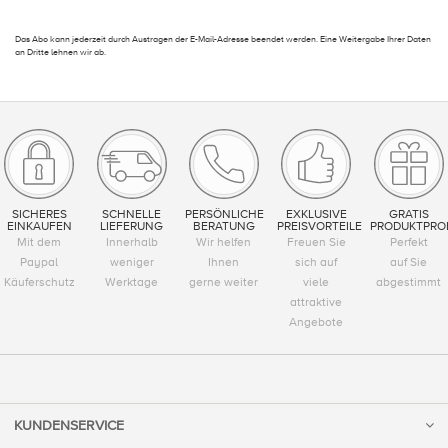
Das Abo kann jederzeit durch Austragen der E-Mail-Adresse beendet werden. Eine Weitergabe Ihrer Daten
an Dritte lehnen wir ab.
SICHERES
SCHNELLE
PERSÖNLICHE
EXKLUSIVE
GRATIS
EINKAUFEN
LIEFERUNG
BERATUNG
PREISVORTEILE
PRODUKTPRO
Mit dem
Innerhalb
Wir helfen
Freuen Sie
Perfekt
Paypal
weniger
Ihnen
sich auf
auf Sie
Käuferschutz
Werktage
gerne weiter
viele
abgestimmt
attraktive
Angebote
KUNDENSERVICE