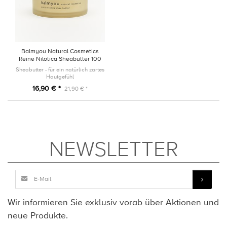
Balmyou Natural Cosmetics
Reine Nilotica Sheabutter 100
ml
Sheabutter - für ein natürlich zartes
Hautgefühl
16,90 € *
21,90 € *
NEWSLETTER
Wir informieren Sie exklusiv vorab über Aktionen und
neue Produkte.