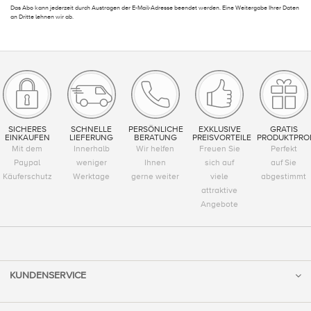
Das Abo kann jederzeit durch Austragen der E-Mail-Adresse beendet werden. Eine Weitergabe Ihrer Daten
an Dritte lehnen wir ab.
SICHERES
SCHNELLE
PERSÖNLICHE
EXKLUSIVE
GRATIS
EINKAUFEN
LIEFERUNG
BERATUNG
PREISVORTEILE
PRODUKTPRO
Mit dem
Innerhalb
Wir helfen
Freuen Sie
Perfekt
Paypal
weniger
Ihnen
sich auf
auf Sie
Käuferschutz
Werktage
gerne weiter
viele
abgestimmt
attraktive
Angebote
KUNDENSERVICE