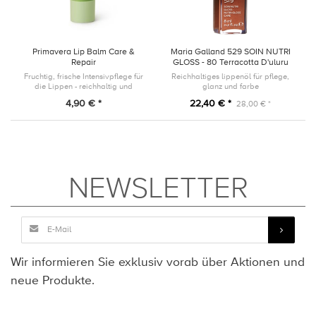
Primavera Lip Balm Care &
Maria Galland 529 SOIN NUTRI
Repair
GLOSS - 80 Terracotta D'uluru
Fruchtig, frische Intensivpflege für
Reichhaltiges lippenöl für pflege,
die Lippen - reichhaltig und
glanz und farbe
langanhaltend
4,90 € *
22,40 € *
28,00 € *
NEWSLETTER
Wir informieren Sie exklusiv vorab über Aktionen und
neue Produkte.