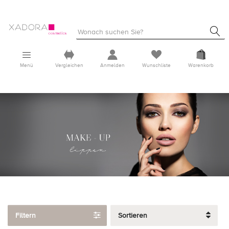
Menü
Vergleichen
Anmelden
Wunschliste
Warenkorb
Filtern
Sortieren