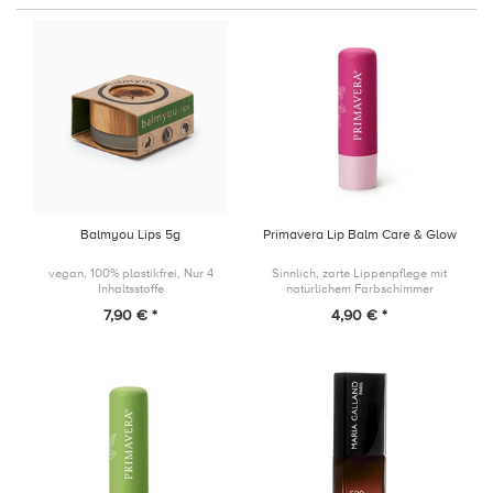
Balmyou Lips 5g
Primavera Lip Balm Care & Glow
vegan, 100% plastikfrei, Nur 4
Sinnlich, zarte Lippenpflege mit
Inhaltsstoffe
natürlichem Farbschimmer
7,90 € *
4,90 € *