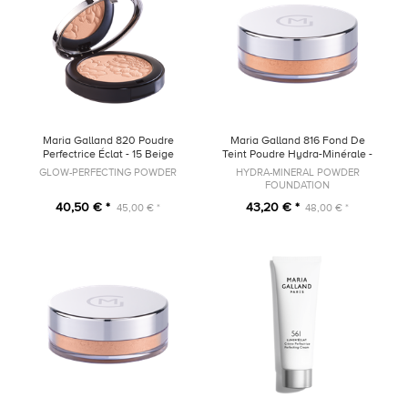
Maria Galland 820 Poudre
Maria Galland 816 Fond De
Perfectrice Éclat - 15 Beige
Teint Poudre Hydra-Minérale -
25 Doré
GLOW-PERFECTING POWDER
HYDRA-MINERAL POWDER
FOUNDATION
40,50 € *
43,20 € *
45,00 € *
48,00 € *