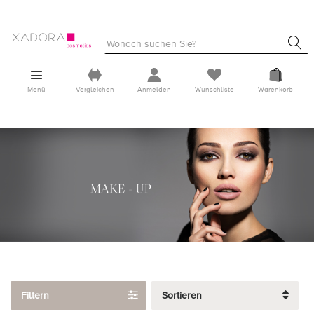
Menü
Vergleichen
Anmelden
Wunschliste
Warenkorb
Filtern
Sortieren