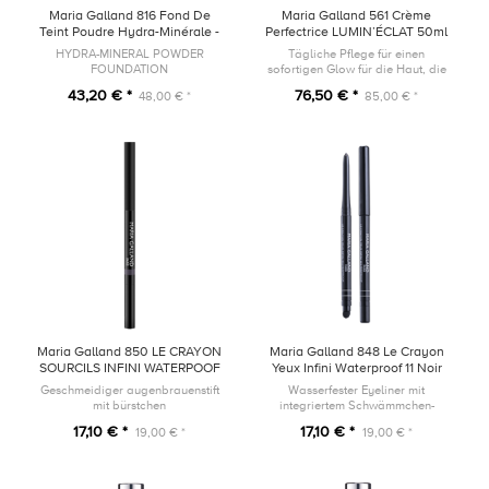
Maria Galland 816 Fond De
Maria Galland 561 Crème
Teint Poudre Hydra-Minérale -
Perfectrice LUMIN’ÉCLAT 50ml
15 Beige
HYDRA-MINERAL POWDER
Tägliche Pflege für einen
FOUNDATION
sofortigen Glow für die Haut, die
einem dynamischen Lebensstil
43,20 € *
76,50 € *
48,00 € *
85,00 € *
ausgesetzt ist.
Maria Galland 850 LE CRAYON
Maria Galland 848 Le Crayon
SOURCILS INFINI WATERPOOF
Yeux Infini Waterproof 11 Noir
12 Chatain
Geschmeidiger augenbrauenstift
Wasserfester Eyeliner mit
mit bürstchen
integriertem Schwämmchen-
Applikator und Anspitzer
17,10 € *
17,10 € *
19,00 € *
19,00 € *