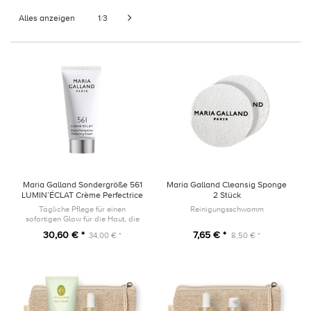
Alles anzeigen
1
3
/
Maria Galland Sondergröße 561
Maria Galland Cleansig Sponge
LUMIN’ÉCLAT Crème Perfectrice
2 Stück
20ml
Tägliche Pflege für einen
Reinigungsschwamm
sofortigen Glow für die Haut, die
einem dynamischen Lebensstil
30,60 € *
7,65 € *
34,00 € *
8,50 € *
ausgesetzt ist.