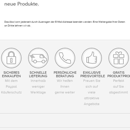
neue Produkte.
Das Abo kann jederzeit durch Austragen der E-Mail-Adresse beendet werden. Eine Weitergabe Ihrer Daten
an Dritte lehnen wir ab.
SICHERES
SCHNELLE
PERSÖNLICHE
EXKLUSIVE
GRATIS
EINKAUFEN
LIEFERUNG
BERATUNG
PREISVORTEILE
PRODUKTPRO
Mit dem
Innerhalb
Wir helfen
Freuen Sie
Perfekt
Paypal
weniger
Ihnen
sich auf
auf Sie
Käuferschutz
Werktage
gerne weiter
viele
abgestimmt
attraktive
Angebote