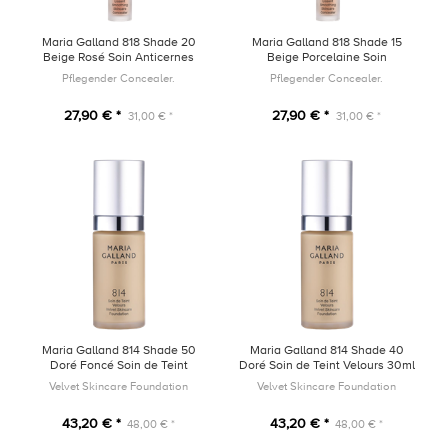
Maria Galland 818 Shade 20
Maria Galland 818 Shade 15
Beige Rosé Soin Anticernes
Beige Porcelaine Soin
Lissant 4ml
Anticernes Lissant 4ml
Pflegender Concealer.
Pflegender Concealer.
27,90 € *
27,90 € *
31,00 € *
31,00 € *
Maria Galland 814 Shade 50
Maria Galland 814 Shade 40
Doré Foncé Soin de Teint
Doré Soin de Teint Velours 30ml
Velours 30ml
Velvet Skincare Foundation
Velvet Skincare Foundation
43,20 € *
43,20 € *
48,00 € *
48,00 € *