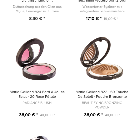
Duftmischung 5ml
Yeux Infini Waterproof 12 Brun
Ambré
Duftmischung mit den Ölen aus
Wasserfester Eyeliner mit
Myrte, Lemongrass, Zitrone
integriertem Schwämmchen-
Applikator und Anspitzer
8,90 € *
17,10 € *
19,00 € *
Maria Galland 824 Fard A Joues
Maria Galland 822 - 60 Touche
Éclat - 20 Rose Pétale
De Soleil - Poudre Bronzante
Sublimatrice
RADIANCE BLUSH
BEAUTIFYING BRONZING
POWDER
36,00 € *
36,00 € *
40,00 € *
40,00 € *