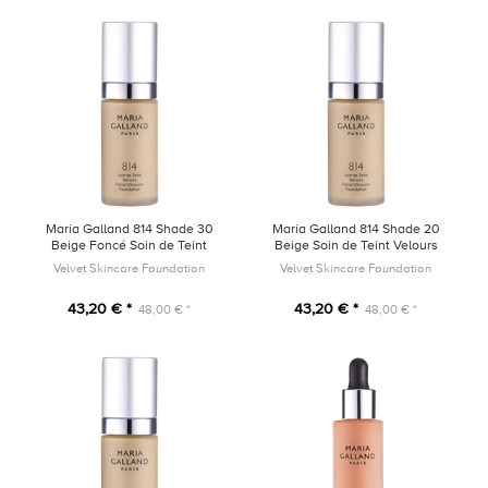
Maria Galland 814 Shade 30
Maria Galland 814 Shade 20
Beige Foncé Soin de Teint
Beige Soin de Teint Velours
Velours 30ml
30ml
Velvet Skincare Foundation
Velvet Skincare Foundation
43,20 € *
43,20 € *
48,00 € *
48,00 € *