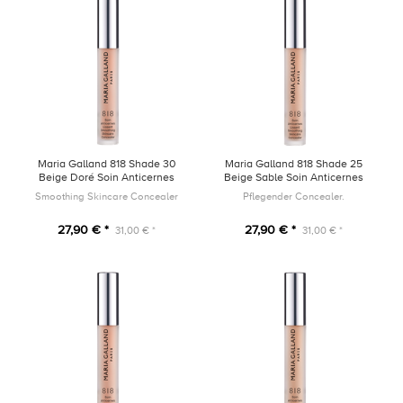
Maria Galland 818 Shade 30
Maria Galland 818 Shade 25
Beige Doré Soin Anticernes
Beige Sable Soin Anticernes
Lissant 4ml
Lissant 4ml
Smoothing Skincare Concealer
Pflegender Concealer.
27,90 € *
27,90 € *
31,00 € *
31,00 € *