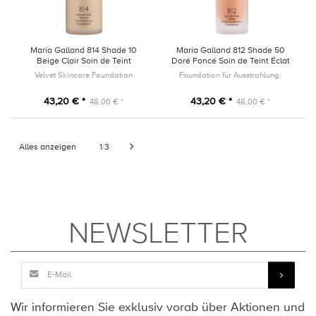
Maria Galland 814 Shade 10
Maria Galland 812 Shade 50
Beige Clair Soin de Teint
Doré Foncé Soin de Teint Éclat
Velours 30ml
30ml
Velvet Skincare Foundation
Foundation für Ausstrahlung.
43,20 € *
43,20 € *
48,00 € *
48,00 € *
Alles anzeigen
1
3
/
NEWSLETTER
Wir informieren Sie exklusiv vorab über Aktionen und