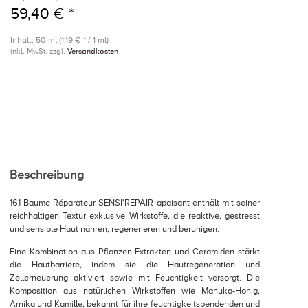
59,40 € *
Inhalt: 50 ml (1,19 € * / 1 ml)
inkl. MwSt. zzgl.
Versandkosten
Beschreibung
161 Baume Réparateur SENSI'REPAIR apaisant enthält mit seiner
reichhaltigen Textur exklusive Wirkstoffe, die reaktive, gestresst
und sensible Haut nähren, regenerieren und beruhigen.
Eine Kombination aus Pflanzen-Extrakten und Ceramiden stärkt
die Hautbarriere, indem sie die Hautregeneration und
Zellerneuerung aktiviert sowie mit Feuchtigkeit versorgt. Die
Komposition aus natürlichen Wirkstoffen wie Manuka-Honig,
Arnika und Kamille, bekannt für ihre feuchtigkeitspendenden und