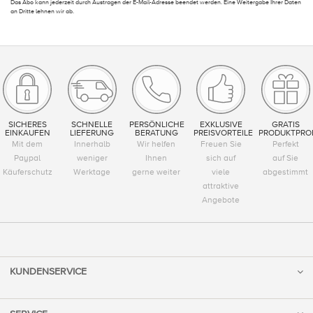
Das Abo kann jederzeit durch Austragen der E-Mail-Adresse beendet werden. Eine Weitergabe Ihrer Daten
an Dritte lehnen wir ab.
SICHERES
SCHNELLE
PERSÖNLICHE
EXKLUSIVE
GRATIS
EINKAUFEN
LIEFERUNG
BERATUNG
PREISVORTEILE
PRODUKTPRO
Mit dem
Innerhalb
Wir helfen
Freuen Sie
Perfekt
Paypal
weniger
Ihnen
sich auf
auf Sie
Käuferschutz
Werktage
gerne weiter
viele
abgestimmt
attraktive
Angebote
KUNDENSERVICE