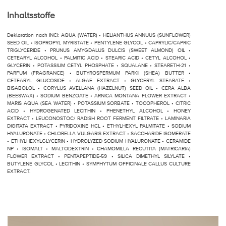
Inhaltsstoffe
Deklaration nach INCI: AQUA (WATER) • HELIANTHUS ANNUUS (SUNFLOWER)
SEED OIL • ISOPROPYL MYRISTATE • PENTYLENE GLYCOL • CAPRYLIC/CAPRIC
TRIGLYCERIDE • PRUNUS AMYGDALUS DULCIS (SWEET ALMOND) OIL •
CETEARYL ALCOHOL • PALMITIC ACID • STEARIC ACID • CETYL ALCOHOL •
GLYCERIN • POTASSIUM CETYL PHOSPHATE • SQUALANE • STEARETH-21 •
PARFUM (FRAGRANCE) • BUTYROSPERMUM PARKII (SHEA) BUTTER •
CETEARYL GLUCOSIDE • ALGAE EXTRACT • GLYCERYL STEARATE •
BISABOLOL • CORYLUS AVELLANA (HAZELNUT) SEED OIL • CERA ALBA
(BEESWAX) • SODIUM BENZOATE • ARNICA MONTANA FLOWER EXTRACT •
MARIS AQUA (SEA WATER) • POTASSIUM SORBATE • TOCOPHEROL • CITRIC
ACID • HYDROGENATED LECITHIN • PHENETHYL ALCOHOL • HONEY
EXTRACT • LEUCONOSTOC/ RADISH ROOT FERMENT FILTRATE • LAMINARIA
DIGITATA EXTRACT • PYRIDOXINE HCL • ETHYLHEXYL PALMITATE • SODIUM
HYALURONATE • CHLORELLA VULGARIS EXTRACT • SACCHARIDE ISOMERATE
• ETHYLHEXYLGLYCERIN • HYDROLYZED SODIUM HYALURONATE • CERAMIDE
NP • ISOMALT • MALTODEXTRIN • CHAMOMILLA RECUTITA (MATRICARIA)
FLOWER EXTRACT • PENTAPEPTIDE-59 • SILICA DIMETHYL SILYLATE •
BUTYLENE GLYCOL • LECITHIN • SYMPHYTUM OFFICINALE CALLUS CULTURE
EXTRACT.