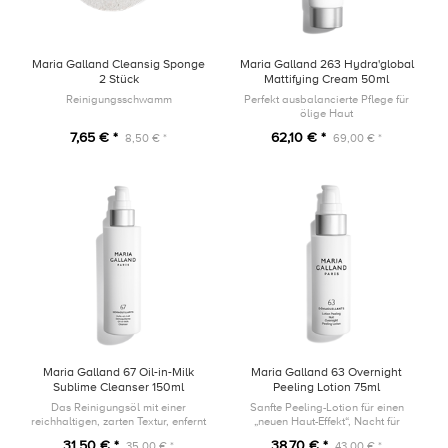
Maria Galland Cleansig Sponge
Maria Galland 263 Hydra'global
2 Stück
Mattifying Cream 50ml
Reinigungsschwamm
Perfekt ausbalancierte Pflege für
ölige Haut
7,65 € *
62,10 € *
8,50 € *
69,00 € *
Maria Galland 67 Oil-in-Milk
Maria Galland 63 Overnight
Sublime Cleanser 150ml
Peeling Lotion 75ml
Das Reinigungsöl mit einer
Sanfte Peeling-Lotion für einen
reichhaltigen, zarten Textur, enfernt
„neuen Haut-Effekt“, Nacht für
selbst das hartnäckigste Make-up.
Nacht.
31,50 € *
38,70 € *
35,00 € *
43,00 € *