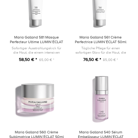
Maria Galland 581 Masque
Maria Galland 561 Crème
Perfecteur Ultime LUMIN’ÉCLAT
Perfectrice LUMIN’ÉCLAT 50ml
50ml
Sofortiger Ausstrahlungskick für
Tägliche Pflege für einen
die Haut, die einem intensiven
sofortigen Glow für die Haut, die
Lebensstil ausgesetzt ist.
einem dynamischen Lebensstil
58,50 € *
76,50 € *
65,00 € *
85,00 € *
ausgesetzt ist.
Maria Galland 560 Crème
Maria Galland 540 Sérum
Sublimatrice LUMIN’ÉCLAT 50ml
Embellisseur LUMIN’ÉCLAT