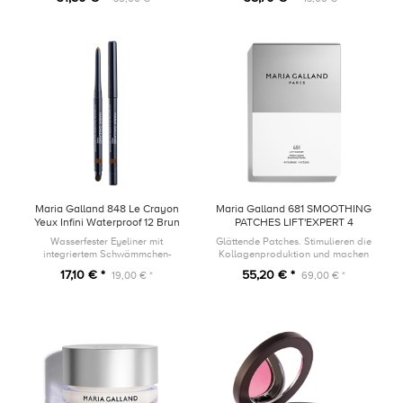
Hinterlässt keinen Fettfilm auf der
Haut.
Maria Galland 848 Le Crayon
Maria Galland 681 SMOOTHING
Yeux Infini Waterproof 12 Brun
PATCHES LIFT'EXPERT 4
Ambré
Patches
Wasserfester Eyeliner mit
Glättende Patches. Stimulieren die
integriertem Schwämmchen-
Kollagenproduktion und machen
Applikator und Anspitzer
die Haut prall.
17,10 € *
55,20 € *
19,00 € *
69,00 € *