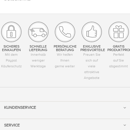
SICHERES
SCHNELLE
PERSÖNLICHE
EXKLUSIVE
GRATIS
EINKAUFEN
LIEFERUNG
BERATUNG
PREISVORTEILE
PRODUKTPRO
Mit dem
Innerhalb
Wir helfen
Freuen Sie
Perfekt
Paypal
weniger
Ihnen
sich auf
auf Sie
Käuferschutz
Werktage
gerne weiter
viele
abgestimmt
attraktive
Angebote
KUNDENSERVICE
SERVICE