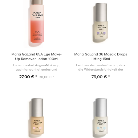
Maria Galland 65A Eye Make-
Maria Galland 36 Mosaic Drops
Up Remover Lotion 100ml
Lifting 15ml
Entfernt sofort Augen-Make-up,
Leichtes straffendes Serum, das
auch langanhaltendes und
die Widerstandsfähigkeit der
wasserfestes Make-up.
Hautbarriere unterstützt und die
27,00 € *
79,00 € *
30,00 € *
Zeichen der Hautalterung
bekämpft, indem es das
Erscheinungsbil...