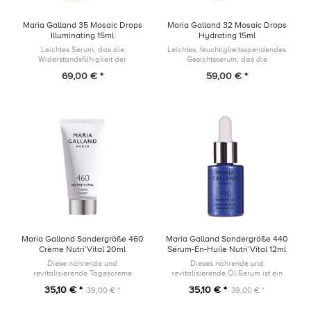
Maria Galland 35 Mosaic Drops
Maria Galland 32 Mosaic Drops
Illuminating 15ml
Hydrating 15ml
Leichtes Serum, das die
Leichtes, feuchtigkeitsspendendes
Widerstandsfähigkeit der
Gesichtsserum, das die
Hautbarriere unterstützt und einem
Widerstandsfähigkeit der
69,00 € *
59,00 € *
fahlen Teint entgegenwirkt, indem
Hautbarriere unterstützt und dem
es Deiner Haut einen gesund-
Austrocknen der Haut
aussehende...
entgegenwirkt, indem...
Maria Galland Sondergröße 460
Maria Galland Sondergröße 440
Crème Nutri’Vital 20ml
Sérum-En-Huile Nutri’Vital 12ml
Diese nährende und
Dieses nährende und
revitalisierende Tagescreme
revitalisierende Öl-Serum ist ein
umhüllt die Haut mit einer samtig-
wahrer Wirkstoffträger mit
35,10 € *
35,10 € *
39,00 € *
39,00 € *
weichen und reichhaltigen Textur.
trockenem, seidigem Finish für
höchstes Wohlbefinden.