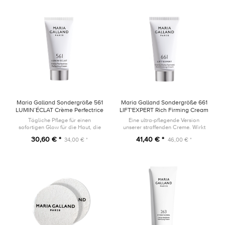
Maria Galland Sondergröße 561
Maria Galland Sondergröße 661
LUMIN’ÉCLAT Crème Perfectrice
LIFT'EXPERT Rich Firming Cream
20ml
20ml
Tägliche Pflege für einen
Eine ultra-pflegende Version
sofortigen Glow für die Haut, die
unserer straffenden Creme. Wirkt
einem dynamischen Lebensstil
den drei Hauptfaktoren, die für
30,60 € *
41,40 € *
34,00 € *
46,00 € *
ausgesetzt ist.
den Kollagenabbau verantwortlich
sind, entgegen.