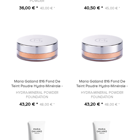
POWDER
36,00 € *
40,50 € *
40,00 € *
45,00 € *
Maria Galland 816 Fond De
Maria Galland 816 Fond De
Teint Poudre Hydra-Minérale -
Teint Poudre Hydra-Minérale -
25 Doré
15 Beige
HYDRA-MINERAL POWDER
HYDRA-MINERAL POWDER
FOUNDATION
FOUNDATION
43,20 € *
43,20 € *
48,00 € *
48,00 € *