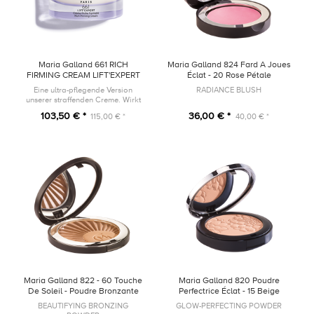
Maria Galland 661 RICH
Maria Galland 824 Fard A Joues
FIRMING CREAM LIFT'EXPERT
Éclat - 20 Rose Pétale
50ml
Eine ultra-pflegende Version
RADIANCE BLUSH
unserer straffenden Creme. Wirkt
den drei Hauptfaktoren, die für
103,50 € *
36,00 € *
115,00 € *
40,00 € *
den Kollagenabbau verantwortlich
sind, entgegen.
Maria Galland 822 - 60 Touche
Maria Galland 820 Poudre
De Soleil - Poudre Bronzante
Perfectrice Éclat - 15 Beige
Sublimatrice
BEAUTIFYING BRONZING
GLOW-PERFECTING POWDER