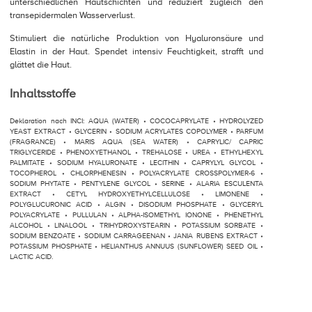
unterschiedlichen Hautschichten und reduziert zugleich den
transepidermalen Wasserverlust.
Stimuliert die natürliche Produktion von Hyaluronsäure und
Elastin in der Haut. Spendet intensiv Feuchtigkeit, strafft und
glättet die Haut.
Inhaltsstoffe
Deklaration nach INCI: AQUA (WATER) • COCOCAPRYLATE • HYDROLYZED
YEAST EXTRACT • GLYCERIN • SODIUM ACRYLATES COPOLYMER • PARFUM
(FRAGRANCE) • MARIS AQUA (SEA WATER) • CAPRYLIC/ CAPRIC
TRIGLYCERIDE • PHENOXYETHANOL • TREHALOSE • UREA • ETHYLHEXYL
PALMITATE • SODIUM HYALURONATE • LECITHIN • CAPRYLYL GLYCOL •
TOCOPHEROL • CHLORPHENESIN • POLYACRYLATE CROSSPOLYMER-6 •
SODIUM PHYTATE • PENTYLENE GLYCOL • SERINE • ALARIA ESCULENTA
EXTRACT • CETYL HYDROXYETHYLCELLULOSE • LIMONENE •
POLYGLUCURONIC ACID • ALGIN • DISODIUM PHOSPHATE • GLYCERYL
POLYACRYLATE • PULLULAN • ALPHA-ISOMETHYL IONONE • PHENETHYL
ALCOHOL • LINALOOL • TRIHYDROXYSTEARIN • POTASSIUM SORBATE •
SODIUM BENZOATE • SODIUM CARRAGEENAN • JANIA RUBENS EXTRACT •
POTASSIUM PHOSPHATE • HELIANTHUS ANNUUS (SUNFLOWER) SEED OIL •
LACTIC ACID.