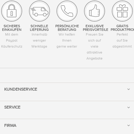
SICHERES
SCHNELLE
PERSÖNLICHE
EXKLUSIVE
GRATIS
EINKAUFEN
LIEFERUNG
BERATUNG
PREISVORTEILE
PRODUKTPRO
Mit dem
Innerhalb
Wir helfen
Freuen Sie
Perfekt
Paypal
weniger
Ihnen
sich auf
auf Sie
Käuferschutz
Werktage
gerne weiter
viele
abgestimmt
attraktive
Angebote
KUNDENSERVICE
SERVICE
FIRMA