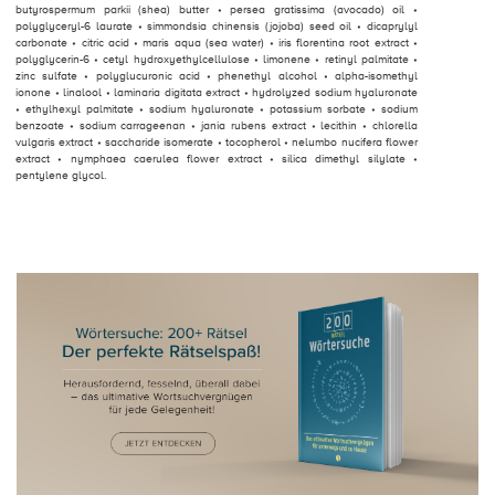
butyrospermum parkii (shea) butter • persea gratissima (avocado) oil •
polyglyceryl-6 laurate • simmondsia chinensis (jojoba) seed oil • dicaprylyl
carbonate • citric acid • maris aqua (sea water) • iris florentina root extract •
polyglycerin-6 • cetyl hydroxyethylcellulose • limonene • retinyl palmitate •
zinc sulfate • polyglucuronic acid • phenethyl alcohol • alpha-isomethyl
ionone • linalool • laminaria digitata extract • hydrolyzed sodium hyaluronate
• ethylhexyl palmitate • sodium hyaluronate • potassium sorbate • sodium
benzoate • sodium carrageenan • jania rubens extract • lecithin • chlorella
vulgaris extract • saccharide isomerate • tocopherol • nelumbo nucifera flower
extract • nymphaea caerulea flower extract • silica dimethyl silylate •
pentylene glycol.