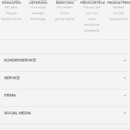
EINKAUFEN
LIEFERUNG
BERATUNG
PREISVORTEILE
PRODUKTPRO
Mit dem
Innerhalb
Wir helfen
Freuen Sie
Perfekt
Paypal
weniger
Ihnen
sich auf
auf Sie
Käuferschutz
Werktage
gerne weiter
viele
abgestimmt
attraktive
Angebote
KUNDENSERVICE
SERVICE
FIRMA
SOCIAL MEDIA