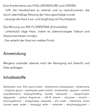
Eine Kombination aus HYALURONSÄURE und LIPIDEN:
· hilft, die Hautbarriere zu stärken und zu restrukturieren, die
durch übermäßige Reizung der Haut geschädigt wurde.
· versorgt die Haut kurz- und langfristig mit Feuchtigkeit.
Die Wirkung von IRIS FLORENTINA (Schwertlilie):
· unterstützt ölige Haut, indem es überschüssiges Sebum und
Hautunreinheiten mindert.
· Sie verleiht der Haut ein mattes Finish.
Anwendung
Morgens und/oder abends nach der Reinigung auf Gesicht und
Hals auftragen.
Inhaltsstoffe
Deklaration nach INCI: aqua (water) • dimethicone crosspolymer • dimethicone
• butylene glycol • hydrolyzed yeast extract • propanediol • glycerin • sodium
acrylate/sodium acryloyldimethyl taurate copolymer • caprylic/capric
triglyceride • parfum (fragrance) • c15-19 alkane • cellulose • alcohol •
phenoxyethanol • propylheptyl caprylate • zinc oxide • theobroma cacao
(cocoa) seed butter • dicaprylyl ether • carbomer • ethylhexylglycerin •