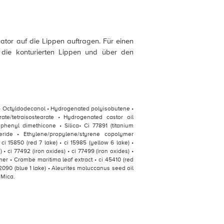
ator auf die Lippen auftragen. Für einen
 die konturierten Lippen und über den
 • Octyldodecanol • Hydrogenated polyisobutene •
arate/tetraisostearate • Hydrogenated castor oil
yphenyl dimethicone • Silica• Ci 77891 (titanium
yceride • Ethylene/propylene/styrene copolymer
i 15850 (red 7 lake) • ci 15985 (yellow 6 lake) •
s) • ci 77492 (iron oxides) • ci 77499 (iron oxides) •
r • Crambe maritima leaf extract • ci 45410 (red
42090 (blue 1 lake) • Aleurites moluccanus seed oil
 Mica.