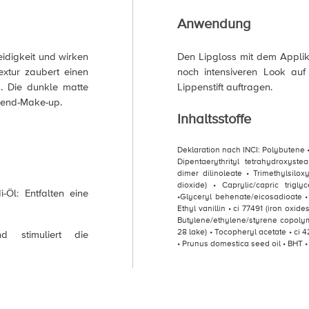
Anwendung
idigkeit und wirken
Den Lipgloss mit dem Applik
extur zaubert einen
noch intensiveren Look auf
n. Die dunkle matte
Lippenstift auftragen.
Abend-Make-up.
Inhaltsstoffe
Deklaration nach INCI: Polybutene
Dipentaerythrityl tetrahydroxyste
dimer dilinoleate • Trimethylsilox
dioxide) • Caprylic/capric trigl
-Öl: Entfalten eine
•Glyceryl behenate/eicosadioate • c
Ethyl vanillin • ci 77491 (iron oxide
Butylene/ethylene/styrene copolyme
28 lake) • Tocopheryl acetate • ci 
nd stimuliert die
• Prunus domestica seed oil • BHT •