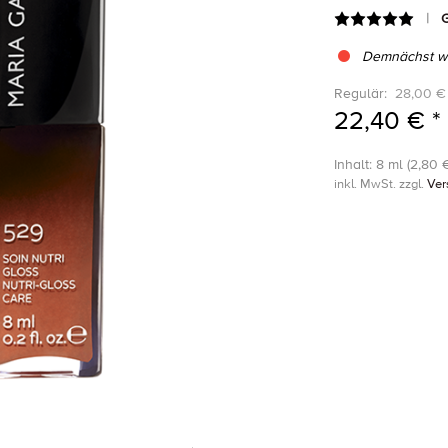
G
Demnächst wi
Regulär:
28,00 €
22,40 € *
Inhalt: 8 ml (2,80 €
inkl. MwSt. zzgl.
Ver