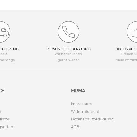
LIEFERUNG
PERSÖNLICHE BERATUNG
EXKLUSIVE P
rhalb
Wir helfen Ihnen
Freuen Si
Werktage
gerne weiter
viele attrak
CE
FIRMA
Impressum
n
Widerrufsrecht
infos
Datenschutzerklärung
gsarten
AGB