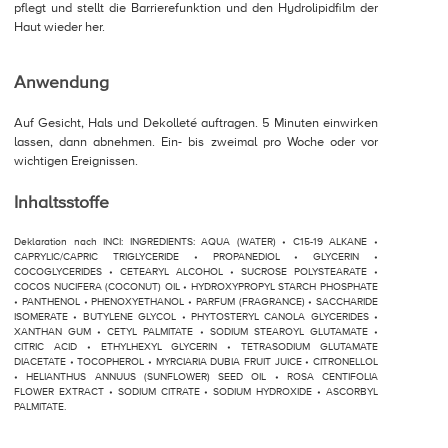
pflegt und stellt die Barrierefunktion und den Hydrolipidfilm der
Haut wieder her.
Anwendung
Auf Gesicht, Hals und Dekolleté auftragen. 5 Minuten einwirken
lassen, dann abnehmen. Ein- bis zweimal pro Woche oder vor
wichtigen Ereignissen.
Inhaltsstoffe
Deklaration nach INCI: INGREDIENTS: AQUA (WATER) • C15-19 ALKANE •
CAPRYLIC/CAPRIC TRIGLYCERIDE • PROPANEDIOL • GLYCERIN •
COCOGLYCERIDES • CETEARYL ALCOHOL • SUCROSE POLYSTEARATE •
COCOS NUCIFERA (COCONUT) OIL • HYDROXYPROPYL STARCH PHOSPHATE
• PANTHENOL • PHENOXYETHANOL • PARFUM (FRAGRANCE) • SACCHARIDE
ISOMERATE • BUTYLENE GLYCOL • PHYTOSTERYL CANOLA GLYCERIDES •
XANTHAN GUM • CETYL PALMITATE • SODIUM STEAROYL GLUTAMATE •
CITRIC ACID • ETHYLHEXYL GLYCERIN • TETRASODIUM GLUTAMATE
DIACETATE • TOCOPHEROL • MYRCIARIA DUBIA FRUIT JUICE • CITRONELLOL
• HELIANTHUS ANNUUS (SUNFLOWER) SEED OIL • ROSA CENTIFOLIA
FLOWER EXTRACT • SODIUM CITRATE • SODIUM HYDROXIDE • ASCORBYL
PALMITATE.