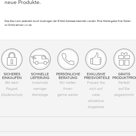
neue Produkte.
Das Abo kann jederzeit durch Austragen der E-Mail-Adresse beendet werden. Eine Weitergabe Ihrer Daten
an Dritte lehnen wir ab.
SICHERES
SCHNELLE
PERSÖNLICHE
EXKLUSIVE
GRATIS
EINKAUFEN
LIEFERUNG
BERATUNG
PREISVORTEILE
PRODUKTPRO
Mit dem
Innerhalb
Wir helfen
Freuen Sie
Perfekt
Paypal
weniger
Ihnen
sich auf
auf Sie
Käuferschutz
Werktage
gerne weiter
viele
abgestimmt
attraktive
Angebote