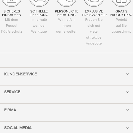
SICHERES
SCHNELLE
PERSÖNLICHE
EXKLUSIVE
GRATIS
EINKAUFEN
LIEFERUNG
BERATUNG
PREISVORTEILE
PRODUKTPRO
Mit dem
Innerhalb
Wir helfen
Freuen Sie
Perfekt
Paypal
weniger
Ihnen
sich auf
auf Sie
Käuferschutz
Werktage
gerne weiter
viele
abgestimmt
attraktive
Angebote
KUNDENSERVICE
SERVICE
FIRMA
SOCIAL MEDIA