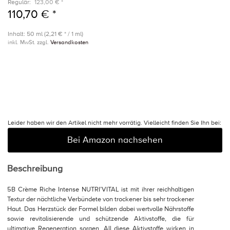
Regulär:
123,00 € *
110,70 € *
Inhalt: 50 ml (2,21 € * / 1 ml)
inkl. MwSt. zzgl.
Versandkosten
Leider haben wir den Artikel nicht mehr vorrätig. Vielleicht finden Sie Ihn bei:
Bei Amazon nachsehen
Beschreibung
5B Crème Riche Intense NUTRI’VITAL ist mit ihrer reichhaltigen
Textur der nächtliche Verbündete von trockener bis sehr trockener
Haut. Das Herzstück der Formel bilden dabei wertvolle Nährstoffe
sowie revitalisierende und schützende Aktivstoffe, die für
ultimative Regeneration sorgen. All diese Aktivstoffe wirken in