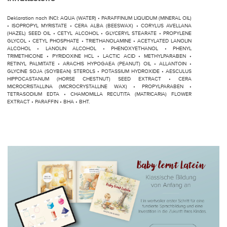
Deklaration nach INCI: AQUA (WATER) • PARAFFINUM LIQUIDUM (MINERAL OIL)
• ISOPROPYL MYRISTATE • CERA ALBA (BEESWAX) • CORYLUS AVELLANA
(HAZEL) SEED OIL • CETYL ALCOHOL • GLYCERYL STEARATE • PROPYLENE
GLYCOL • CETYL PHOSPHATE • TRIETHANOLAMINE • ACETYLATED LANOLIN
ALCOHOL • LANOLIN ALCOHOL • PHENOXYETHANOL • PHENYL
TRIMETHICONE • PYRIDOXINE HCL • LACTIC ACID • METHYLPARABEN •
RETINYL PALMITATE • ARACHIS HYPOGAEA (PEANUT) OIL • ALLANTOIN •
GLYCINE SOJA (SOYBEAN) STEROLS • POTASSIUM HYDROXIDE • AESCULUS
HIPPOCASTANUM (HORSE CHESTNUT) SEED EXTRACT • CERA
MICROCRISTALLINA (MICROCRYSTALLINE WAX) • PROPYLPARABEN •
TETRASODIUM EDTA • CHAMOMILLA RECUTITA (MATRICARIA) FLOWER
EXTRACT • PARAFFIN • BHA • BHT.